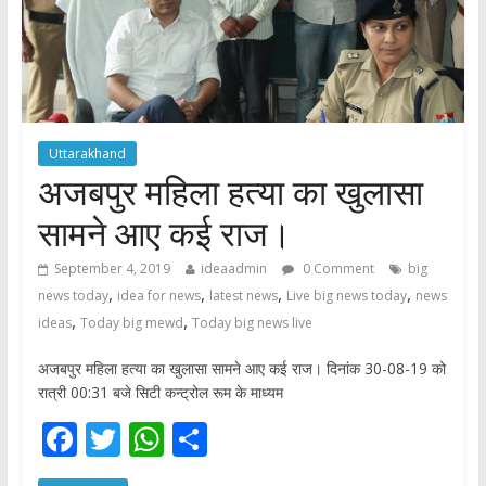
Uttarakhand
अजबपुर महिला हत्या का खुलासा
सामने आए कई राज।
September 4, 2019
ideaadmin
0 Comment
big
,
,
,
,
news today
idea for news
latest news
Live big news today
news
,
,
ideas
Today big mewd
Today big news live
अजबपुर महिला हत्या का खुलासा सामने आए कई राज। दिनांक 30-08-19 को
रात्री 00:31 बजे सिटी कन्ट्रोल रूम के माध्यम
F
T
W
S
ac
w
h
h