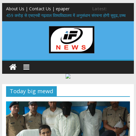
About Us | Contact Us | epaper
Latest:
459 करोड़ से एचएनबी गढ़वाल विश्वविद्यालय में अनुसंधान संरचना होगी सुदृढ,उच्च
शिक्षा मंत्री धन सिंह रावत ने नवनियुक्त केन्द्रीय शिक्षा मंत्री से की मुलाकात
राष्ट्रीय हथकरघा दिवस पर मुख्यमंत्री धामी ने उत्कृष्ट बुनकरों और हस्तशिल्प
कारीगरों को किया सम्मानित
​धामी कैबिनेट का बड़ा फैसला: पशुपालकों को 60% तक सब्सिडी, गंगा एक्सप्रेसवे का
हरिद्वार तक होगा विस्तार
​हरिद्वार से वीरभद्र (ऋषिकेश) तक निकली BJYM की भव्य कांवड़ यात्रा; तेजस्वी
सूर्या ने की देश व प्रदेशवासियों के कल्याण की कामना
24×7 अलर्ट मोड में रहें अधिकारी-मुख्य सचिव मानसून-एसईओसी से मुख्य सचिव ने
की विस्तृत समीक्षा कहा-बंद सड़कों को शीघ्र खोला जाए, लोगों को न हो दिक्कत
Today big mewd