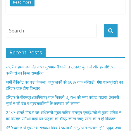
Read more
e
itt
at
ar
b
er
s
e
o
A
o
p
k
p
Recent Posts
राष्ट्रीय हथकरघा दिवस पर मुख्यमंत्री धामी ने उत्कृष्ट बुनकरों और हस्तशिल्प
कारीगरों को किया सम्मानित
​धामी कैबिनेट का बड़ा फैसला: पशुपालकों को 60% तक सब्सिडी, गंगा एक्सप्रेसवे का
हरिद्वार तक होगा विस्तार
​हरिद्वार से वीरभद्र (ऋषिकेश) तक निकली BJYM की भव्य कांवड़ यात्रा; तेजस्वी
सूर्या ने की देश व प्रदेशवासियों के कल्याण की कामना
24×7 अलर्ट मोड में रहें अधिकारी-मुख्य सचिव मानसून-एसईओसी से मुख्य सचिव ने
की विस्तृत समीक्षा कहा-बंद सड़कों को शीघ्र खोला जाए, लोगों को न हो दिक्कत
459 करोड़ से एचएनबी गढ़वाल विश्वविद्यालय में अनुसंधान संरचना होगी सुदृढ,उच्च