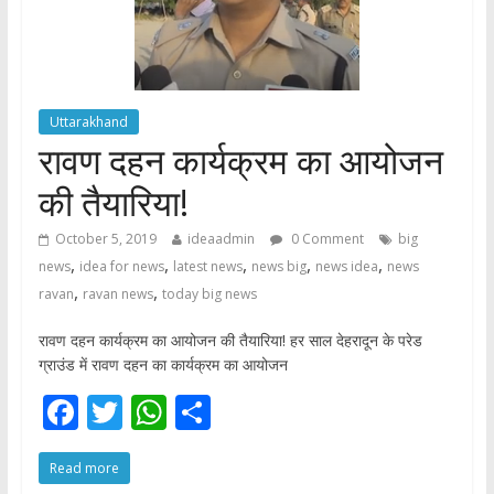
Uttarakhand
रावण दहन कार्यक्रम का आयोजन
की तैयारिया!
October 5, 2019
ideaadmin
0 Comment
big
,
,
,
,
,
news
idea for news
latest news
news big
news idea
news
,
,
ravan
ravan news
today big news
रावण दहन कार्यक्रम का आयोजन की तैयारिया! हर साल देहरादून के परेड
ग्राउंड में रावण दहन का कार्यक्रम का आयोजन
F
T
W
S
ac
w
h
h
Read more
e
itt
at
ar