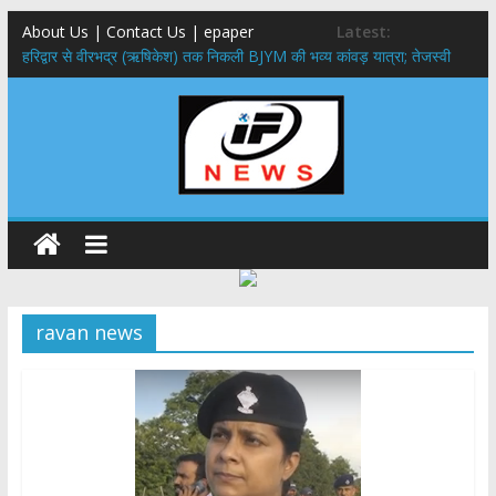
About Us | Contact Us | epaper
Latest:
​हरिद्वार से वीरभद्र (ऋषिकेश) तक निकली BJYM की भव्य कांवड़ यात्रा; तेजस्वी
सूर्या ने की देश व प्रदेशवासियों के कल्याण की कामना
नंदा की चौकी पुल हादसा: PWD के EE, AE और JE निलंबित, सीएम धामी के निर्देश
पर सख्त कार्रवाई
मुख्यमंत्री ने 9 लाख 87 हजार17 पेंशन लाभार्थियों को कुल 146 करोड़ 32 लाख
की पेंशन राशि का किया भुगतान
राष्ट्रीय हथकरघा दिवस पर मुख्यमंत्री धामी ने उत्कृष्ट बुनकरों और हस्तशिल्प
कारीगरों को किया सम्मानित
​धामी कैबिनेट का बड़ा फैसला: पशुपालकों को 60% तक सब्सिडी, गंगा एक्सप्रेसवे का
हरिद्वार तक होगा विस्तार
ravan news