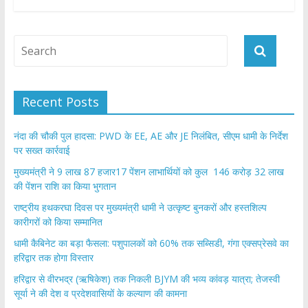
b
er
s
e
o
A
o
p
k
p
Recent Posts
नंदा की चौकी पुल हादसा: PWD के EE, AE और JE निलंबित, सीएम धामी के निर्देश
पर सख्त कार्रवाई
मुख्यमंत्री ने 9 लाख 87 हजार17 पेंशन लाभार्थियों को कुल 146 करोड़ 32 लाख
की पेंशन राशि का किया भुगतान
राष्ट्रीय हथकरघा दिवस पर मुख्यमंत्री धामी ने उत्कृष्ट बुनकरों और हस्तशिल्प
कारीगरों को किया सम्मानित
​धामी कैबिनेट का बड़ा फैसला: पशुपालकों को 60% तक सब्सिडी, गंगा एक्सप्रेसवे का
हरिद्वार तक होगा विस्तार
​हरिद्वार से वीरभद्र (ऋषिकेश) तक निकली BJYM की भव्य कांवड़ यात्रा; तेजस्वी
सूर्या ने की देश व प्रदेशवासियों के कल्याण की कामना