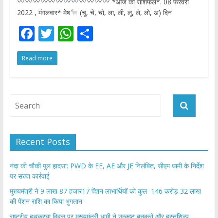
*आज का राशिफल*. 08 फरवरी
2022 , मंगलवार* मेष
(चू, चे, चो, ला, ली, लू, ले, लो, अ) दिन
F
T
W
S
ac
w
h
h
Read more
e
itt
at
ar
b
er
s
e
o
A
o
p
k
p
Recent Posts
नंदा की चौकी पुल हादसा: PWD के EE, AE और JE निलंबित, सीएम धामी के निर्देश
पर सख्त कार्रवाई
मुख्यमंत्री ने 9 लाख 87 हजार17 पेंशन लाभार्थियों को कुल 146 करोड़ 32 लाख
की पेंशन राशि का किया भुगतान
राष्ट्रीय हथकरघा दिवस पर मुख्यमंत्री धामी ने उत्कृष्ट बुनकरों और हस्तशिल्प