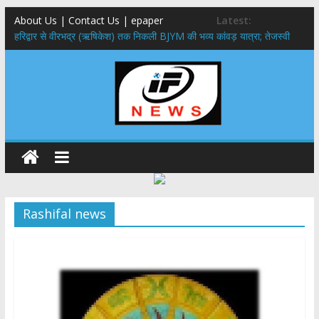
About Us | Contact Us | epaper
Latest:
​हरिद्वार से वीरभद्र (ऋषिकेश) तक निकली BJYM की भव्य कांवड़ यात्रा; तेजस्वी
सूर्या ने की देश व प्रदेशवासियों के कल्याण की कामना
नंदा की चौकी पुल हादसा: PWD के EE, AE और JE निलंबित, सीएम धामी के निर्देश
पर सख्त कार्रवाई
मुख्यमंत्री ने 9 लाख 87 हजार17 पेंशन लाभार्थियों को कुल 146 करोड़ 32 लाख
की पेंशन राशि का किया भुगतान
राष्ट्रीय हथकरघा दिवस पर मुख्यमंत्री धामी ने उत्कृष्ट बुनकरों और हस्तशिल्प
कारीगरों को किया सम्मानित
​धामी कैबिनेट का बड़ा फैसला: पशुपालकों को 60% तक सब्सिडी, गंगा एक्सप्रेसवे का
हरिद्वार तक होगा विस्तार
Rashifal news