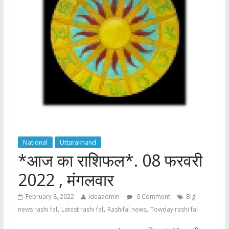
National
Uttarakhand
*आज का राशिफल*. 08 फरवरी
2022 , मंगलवार
February 8, 2022
ideaadmin
0 Comment
Big
,
,
,
news rashi fal
Latest rashi fal
Rashifal news
Towday rashi fal