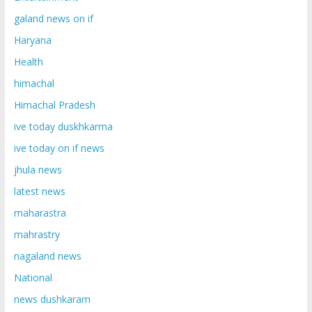
galand news on if
Haryana
Health
himachal
Himachal Pradesh
ive today duskhkarma
ive today on if news
jhula news
latest news
maharastra
mahrastry
nagaland news
National
news dushkaram