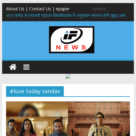
About Us | Contact Us | epaper
Latest:
459 करोड़ से एचएनबी गढ़वाल विश्वविद्यालय में अनुसंधान संरचना होगी सुदृढ,उच्च
शिक्षा मंत्री धन सिंह रावत ने नवनियुक्त केन्द्रीय शिक्षा मंत्री से की मुलाकात
राष्ट्रीय हथकरघा दिवस पर मुख्यमंत्री धामी ने उत्कृष्ट बुनकरों और हस्तशिल्प
कारीगरों को किया सम्मानित
​धामी कैबिनेट का बड़ा फैसला: पशुपालकों को 60% तक सब्सिडी, गंगा एक्सप्रेसवे का
हरिद्वार तक होगा विस्तार
​हरिद्वार से वीरभद्र (ऋषिकेश) तक निकली BJYM की भव्य कांवड़ यात्रा; तेजस्वी
सूर्या ने की देश व प्रदेशवासियों के कल्याण की कामना
24×7 अलर्ट मोड में रहें अधिकारी-मुख्य सचिव मानसून-एसईओसी से मुख्य सचिव ने
की विस्तृत समीक्षा कहा-बंद सड़कों को शीघ्र खोला जाए, लोगों को न हो दिक्कत
#luve today tandav