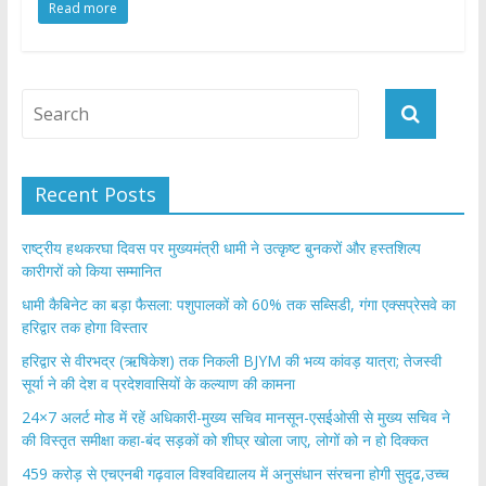
Read more
e
itt
at
ar
b
er
s
e
o
A
o
p
k
p
Recent Posts
राष्ट्रीय हथकरघा दिवस पर मुख्यमंत्री धामी ने उत्कृष्ट बुनकरों और हस्तशिल्प
कारीगरों को किया सम्मानित
​धामी कैबिनेट का बड़ा फैसला: पशुपालकों को 60% तक सब्सिडी, गंगा एक्सप्रेसवे का
हरिद्वार तक होगा विस्तार
​हरिद्वार से वीरभद्र (ऋषिकेश) तक निकली BJYM की भव्य कांवड़ यात्रा; तेजस्वी
सूर्या ने की देश व प्रदेशवासियों के कल्याण की कामना
24×7 अलर्ट मोड में रहें अधिकारी-मुख्य सचिव मानसून-एसईओसी से मुख्य सचिव ने
की विस्तृत समीक्षा कहा-बंद सड़कों को शीघ्र खोला जाए, लोगों को न हो दिक्कत
459 करोड़ से एचएनबी गढ़वाल विश्वविद्यालय में अनुसंधान संरचना होगी सुदृढ,उच्च