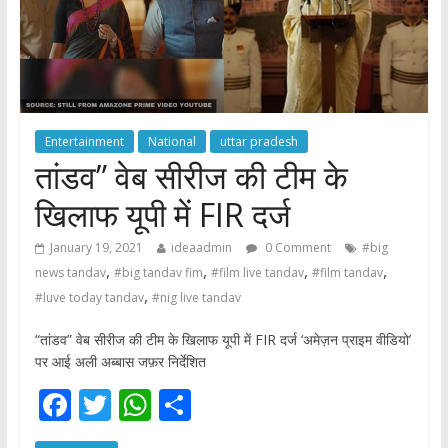
Entertainment
National
uttar pradesh
तांडव” वेब सीरीज की टीम के
खिलाफ यूपी में FIR दर्ज
January 19, 2021
ideaadmin
0 Comment
#big
,
,
,
,
news tandav
#big tandav fim
#film live tandav
#film tandav
,
#luve today tandav
#nig live tandav
“तांडव” वेब सीरीज की टीम के खिलाफ यूपी में FIR दर्ज ‘अमेज़न प्राइम वीडियो’
पर आई अली अब्बास जफ़र निर्देशित
F
T
W
S
ac
w
h
h