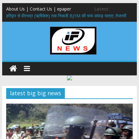
About Us | Contact Us | epaper
Latest:
​हरिद्वार से वीरभद्र (ऋषिकेश) तक निकली BJYM की भव्य कांवड़ यात्रा; तेजस्वी
सूर्या ने की देश व प्रदेशवासियों के कल्याण की कामना
नंदा की चौकी पुल हादसा: PWD के EE, AE और JE निलंबित, सीएम धामी के निर्देश
पर सख्त कार्रवाई
मुख्यमंत्री ने 9 लाख 87 हजार17 पेंशन लाभार्थियों को कुल 146 करोड़ 32 लाख
की पेंशन राशि का किया भुगतान
राष्ट्रीय हथकरघा दिवस पर मुख्यमंत्री धामी ने उत्कृष्ट बुनकरों और हस्तशिल्प
कारीगरों को किया सम्मानित
​धामी कैबिनेट का बड़ा फैसला: पशुपालकों को 60% तक सब्सिडी, गंगा एक्सप्रेसवे का
हरिद्वार तक होगा विस्तार
latest big big news