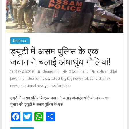
National
ड्यूटी में असम पुलिस के एक
जवान ने चलाई अंधाधुंध गोलियां!
May 2, 2019
ideaadmin
0 Comment
goliyan chlai
,
,
,
jawan ne
idea for news
latest big big news
lok sbha chunav
,
,
news
naetional news
news for ideas
ड्यूटी में असम पुलिस के एक जवान ने चलाई अंधाधुंध गोलियां! लोक सभा
चुनाव की ड्यूटी में असम पुलिस के एक
F
T
W
S
ac
w
h
h