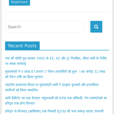
Read more
e
itt
at
ar
b
er
s
e
o
A
o
p
k
p
Recent Posts
नंदा की चौकी पुल हादसा: PWD के EE, AE और JE निलंबित, सीएम धामी के निर्देश
पर सख्त कार्रवाई
मुख्यमंत्री ने 9 लाख 87 हजार17 पेंशन लाभार्थियों को कुल 146 करोड़ 32 लाख
की पेंशन राशि का किया भुगतान
राष्ट्रीय हथकरघा दिवस पर मुख्यमंत्री धामी ने उत्कृष्ट बुनकरों और हस्तशिल्प
कारीगरों को किया सम्मानित
​धामी कैबिनेट का बड़ा फैसला: पशुपालकों को 60% तक सब्सिडी, गंगा एक्सप्रेसवे का
हरिद्वार तक होगा विस्तार
​हरिद्वार से वीरभद्र (ऋषिकेश) तक निकली BJYM की भव्य कांवड़ यात्रा; तेजस्वी