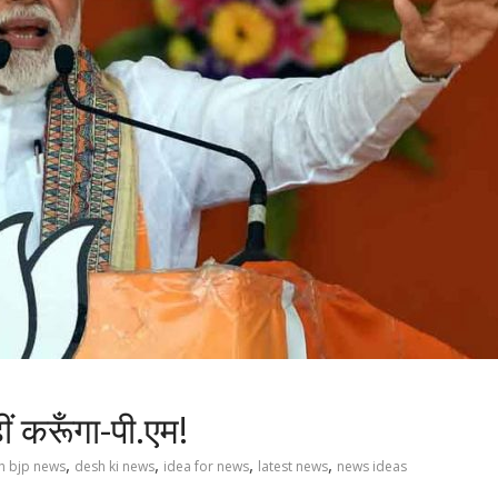
ीं करूँगा-पी.एम!
,
,
,
,
h bjp news
desh ki news
idea for news
latest news
news ideas