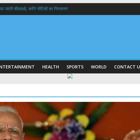
 के घर जाएंगे बीएलओ, करेंगे नोटिसों का निस्तारण
में रहें अधिकारी-मुख्य सचिव मानसून-एसईओसी से मुख्य सचिव ने की विस्तृत समीक्षा कहा-बंद
बी गढ़वाल विश्वविद्यालय में अनुसंधान संरचना होगी सुदृढ,उच्च शिक्षा मंत्री धन सिंह रावत ने न
हानिदेशक एनसीसी ने की शिष्टाचार भेंट,उत्तराखण्ड में एनसीसी के विस्तार एवं आधुनिक आधारभूत 
ठक, देहरादून और मसूरी के विकास के लिए 25 बड़े प्रस्तावों को मिली हरी झंडी
NTERTAINMENT
HEALTH
SPORTS
WORLD
CONTACT U