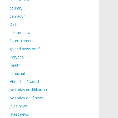
country
dehradun
Delhi
dukram news
Entertainment
galand news on if
Haryana
Health
himachal
Himachal Pradesh
ive today duskhkarma
ive today on if news
jhula news
latest news