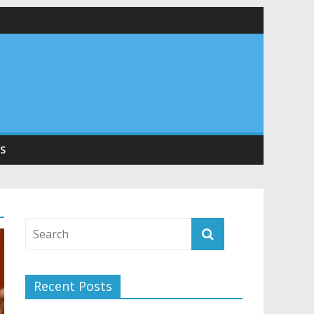
 सड़कों को शीघ्र खोला जाए, लोगों को न हो दिक्कत
वनियुक्त केन्द्रीय शिक्षा मंत्री से की मुलाकात
संरचना के विकास पर हुई महत्वपूर्ण चर्चा
S
Recent Posts