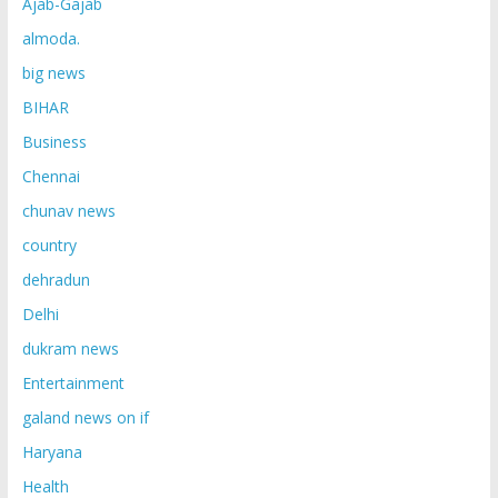
Ajab-Gajab
almoda.
big news
BIHAR
Business
Chennai
chunav news
country
dehradun
Delhi
dukram news
Entertainment
galand news on if
Haryana
Health