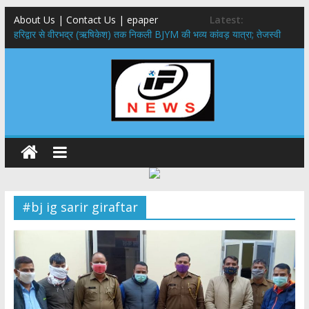
About Us | Contact Us | epaper
Latest:
​हरिद्वार से वीरभद्र (ऋषिकेश) तक निकली BJYM की भव्य कांवड़ यात्रा; तेजस्वी
सूर्या ने की देश व प्रदेशवासियों के कल्याण की कामना
नंदा की चौकी पुल हादसा: PWD के EE, AE और JE निलंबित, सीएम धामी के निर्देश
पर सख्त कार्रवाई
मुख्यमंत्री ने 9 लाख 87 हजार17 पेंशन लाभार्थियों को कुल 146 करोड़ 32 लाख
की पेंशन राशि का किया भुगतान
राष्ट्रीय हथकरघा दिवस पर मुख्यमंत्री धामी ने उत्कृष्ट बुनकरों और हस्तशिल्प
कारीगरों को किया सम्मानित
​धामी कैबिनेट का बड़ा फैसला: पशुपालकों को 60% तक सब्सिडी, गंगा एक्सप्रेसवे का
हरिद्वार तक होगा विस्तार
#bj ig sarir giraftar