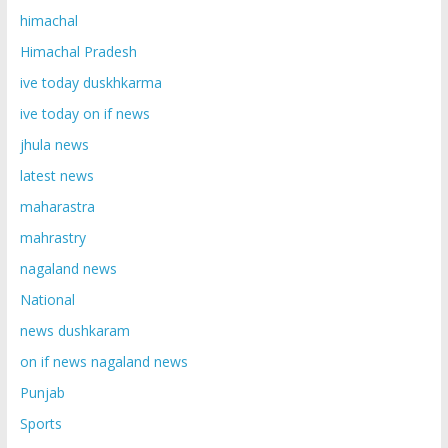
himachal
Himachal Pradesh
ive today duskhkarma
ive today on if news
jhula news
latest news
maharastra
mahrastry
nagaland news
National
news dushkaram
on if news nagaland news
Punjab
Sports