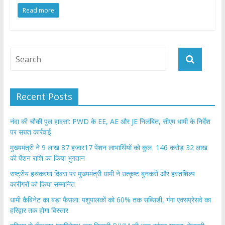
ac
w
h
h
Read more
e
itt
at
ar
b
er
s
e
o
A
o
p
k
p
Recent Posts
नंदा की चौकी पुल हादसा: PWD के EE, AE और JE निलंबित, सीएम धामी के निर्देश
पर सख्त कार्रवाई
मुख्यमंत्री ने 9 लाख 87 हजार17 पेंशन लाभार्थियों को कुल 146 करोड़ 32 लाख
की पेंशन राशि का किया भुगतान
राष्ट्रीय हथकरघा दिवस पर मुख्यमंत्री धामी ने उत्कृष्ट बुनकरों और हस्तशिल्प
कारीगरों को किया सम्मानित
​धामी कैबिनेट का बड़ा फैसला: पशुपालकों को 60% तक सब्सिडी, गंगा एक्सप्रेसवे का
हरिद्वार तक होगा विस्तार