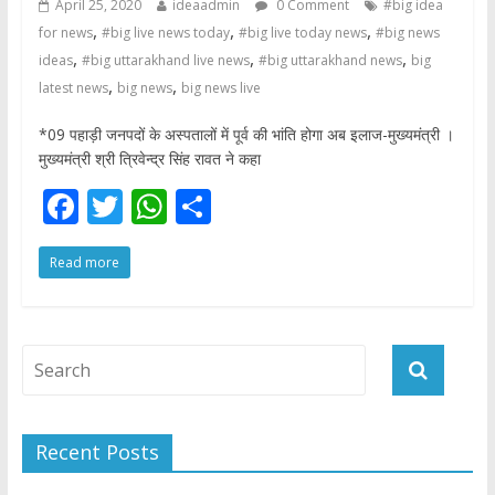
April 25, 2020
ideaadmin
0 Comment
#big idea
,
,
,
for news
#big live news today
#big live today news
#big news
,
,
,
ideas
#big uttarakhand live news
#big uttarakhand news
big
,
,
latest news
big news
big news live
*09 पहाड़ी जनपदों के अस्पतालों में पूर्व की भांति होगा अब इलाज-मुख्यमंत्री ।
मुख्यमंत्री श्री त्रिवेन्द्र सिंह रावत ने कहा
F
T
W
S
ac
w
h
h
Read more
e
itt
at
ar
b
er
s
e
o
A
o
p
k
p
Recent Posts