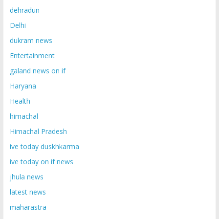
dehradun
Delhi
dukram news
Entertainment
galand news on if
Haryana
Health
himachal
Himachal Pradesh
ive today duskhkarma
ive today on if news
jhula news
latest news
maharastra