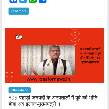
ac
w
h
h
Read more
e
itt
at
ar
b
er
s
e
o
A
o
p
k
p
Uttarakhand
*09 पहाड़ी जनपदों के अस्पतालों में पूर्व की भांति
होगा अब इलाज-मुख्यमंत्री ।