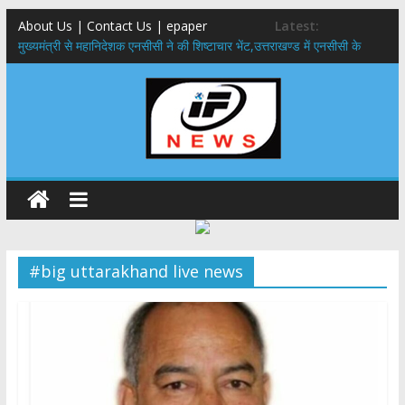
About Us | Contact Us | epaper
Latest:
मुख्यमंत्री से महानिदेशक एनसीसी ने की शिष्टाचार भेंट,उत्तराखण्ड में एनसीसी के
विस्तार एवं आधुनिक आधारभूत संरचना के विकास पर हुई महत्वपूर्ण चर्चा
​धामी कैबिनेट का बड़ा फैसला: पशुपालकों को 60% तक सब्सिडी, गंगा एक्सप्रेसवे का
हरिद्वार तक होगा विस्तार
​हरिद्वार से वीरभद्र (ऋषिकेश) तक निकली BJYM की भव्य कांवड़ यात्रा; तेजस्वी
सूर्या ने की देश व प्रदेशवासियों के कल्याण की कामना
24×7 अलर्ट मोड में रहें अधिकारी-मुख्य सचिव मानसून-एसईओसी से मुख्य सचिव ने
की विस्तृत समीक्षा कहा-बंद सड़कों को शीघ्र खोला जाए, लोगों को न हो दिक्कत
459 करोड़ से एचएनबी गढ़वाल विश्वविद्यालय में अनुसंधान संरचना होगी सुदृढ,उच्च
शिक्षा मंत्री धन सिंह रावत ने नवनियुक्त केन्द्रीय शिक्षा मंत्री से की मुलाकात
#big uttarakhand live news