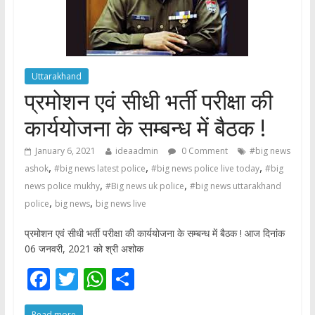
Uttarakhand
प्रमोशन एवं सीधी भर्ती परीक्षा की
कार्ययोजना के सम्बन्ध में बैठक !
January 6, 2021
ideaadmin
0 Comment
#big news
,
,
,
ashok
#big news latest police
#big news police live today
#big
,
,
news police mukhy
#Big news uk police
#big news uttarakhand
,
,
police
big news
big news live
प्रमोशन एवं सीधी भर्ती परीक्षा की कार्ययोजना के सम्बन्ध में बैठक ! आज दिनांक
06 जनवरी, 2021 को श्री अशोक
F
T
W
S
ac
w
h
h
Read more