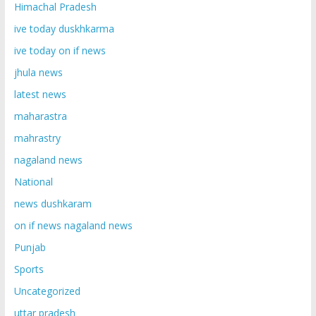
Himachal Pradesh
ive today duskhkarma
ive today on if news
jhula news
latest news
maharastra
mahrastry
nagaland news
National
news dushkaram
on if news nagaland news
Punjab
Sports
Uncategorized
uttar pradesh