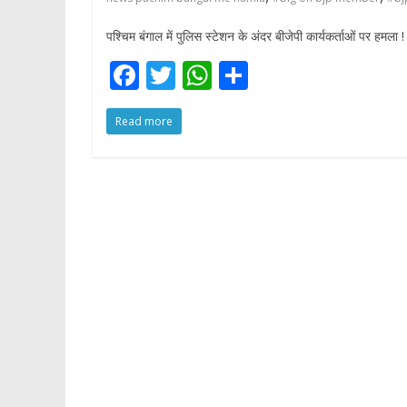
पश्चिम बंगाल में पुलिस स्टेशन के अंदर बीजेपी कार्यकर्ताओं पर हमला ! 
F
T
W
S
ac
w
h
h
Read more
e
itt
at
ar
b
er
s
e
o
A
o
p
k
p