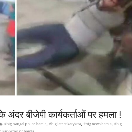
 के अंदर बीजेपी कार्यकर्ताओं पर हमला !
,
,
,
#big bangal police hamla
#big latest karykrta
#big news hamla
#big
p karykrtao pr hamla