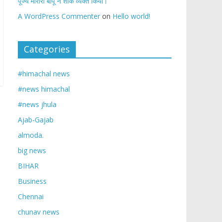
पूज्य मोरारी बापू ने शोक व्यक्त किया।
A WordPress Commenter
on
Hello world!
Categories
#himachal news
#news himachal
#news jhula
Ajab-Gajab
almoda.
big news
BIHAR
Business
Chennai
chunav news