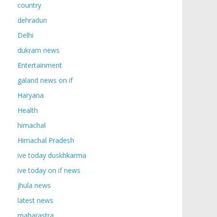
country
dehradun
Delhi
dukram news
Entertainment
galand news on if
Haryana
Health
himachal
Himachal Pradesh
ive today duskhkarma
ive today on if news
jhula news
latest news
maharastra