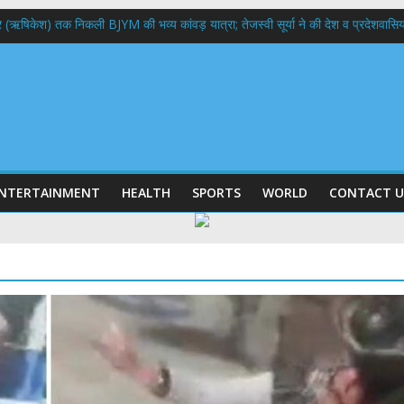
भद्र (ऋषिकेश) तक निकली BJYM की भव्य कांवड़ यात्रा; तेजस्वी सूर्या ने की देश व प्रदेशवासि
ल हादसा: PWD के EE, AE और JE निलंबित, सीएम धामी के निर्देश पर सख्त कार्रवाई
9 लाख 87 हजार17 पेंशन लाभार्थियों को कुल 146 करोड़ 32 लाख की पेंशन राशि का किया भुग
 दिवस पर मुख्यमंत्री धामी ने उत्कृष्ट बुनकरों और हस्तशिल्प कारीगरों को किया सम्मानित
 बड़ा फैसला: पशुपालकों को 60% तक सब्सिडी, गंगा एक्सप्रेसवे का हरिद्वार तक होगा विस्तार
NTERTAINMENT
HEALTH
SPORTS
WORLD
CONTACT U