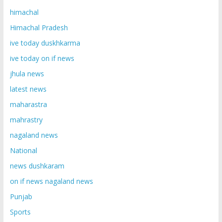
himachal
Himachal Pradesh
ive today duskhkarma
ive today on if news
jhula news
latest news
maharastra
mahrastry
nagaland news
National
news dushkaram
on if news nagaland news
Punjab
Sports