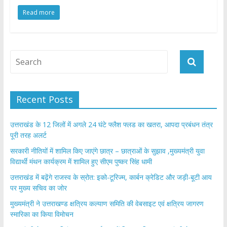
ac
w
h
h
Read more
e
itt
at
ar
b
er
s
e
o
A
o
p
k
p
Recent Posts
उत्तराखंड के 12 जिलों में अगले 24 घंटे फ्लैश फ्लड का खतरा, आपदा प्रबंधन तंत्र
पूरी तरह अलर्ट
सरकारी नीतियों में शामिल किए जाएंगे छात्र – छात्राओं के सुझाव ,मुख्यमंत्री युवा
विद्यार्थी मंथन कार्यक्रम में शामिल हुए सीएम पुष्कर सिंह धामी
उत्तराखंड में बढ़ेंगे राजस्व के स्रोत: इको-टूरिज्म, कार्बन क्रेडिट और जड़ी-बूटी आय
पर मुख्य सचिव का जोर
मुख्यमंत्री ने उत्तराखण्ड क्षत्रिय कल्याण समिति की वेबसाइट एवं क्षत्रिय जागरण
स्मारिका का किया विमोचन