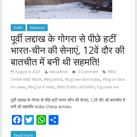
Delhi
National
पूर्वी लद्दाख के गोगरा से पीछे हटीं
भारत-चीन की सेनाएं, 12वें दौर की
बातचीत में बनी थी सहमति!
August 6, 2021
ideaadmin
0 Comment
#BIG
,
,
,
CHINA AND INDIA
#Big latest
#big new slive today
#big on idea
,
,
,
for news
#big on if news
#BIG PURVI LADDAKH
big news live
पूर्वी लद्दाख के गोगरा से पीछे हटीं भारत-चीन की सेनाएं, 12वें दौर की बातचीत में
बनी थी सहमति! India-China armies
F
T
W
S
ac
w
h
h
Read more