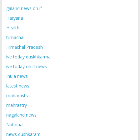
galand news on if
Haryana
Health
himachal
Himachal Pradesh
ive today duskhkarma
ive today on if news
jhula news
latest news
maharastra
mahrastry
nagaland news
National
news dushkaram