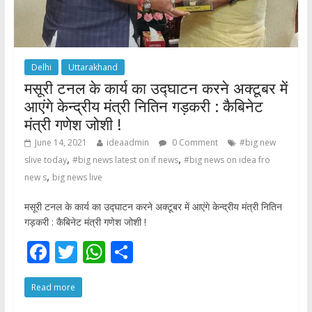
Delhi
Uttarakhand
मसूरी टनल के कार्य का उद्घाटन करने अक्टूबर में
आएंगे केन्द्रीय मंत्री नितिन गड़करी : कैबिनेट
मंत्री गणेश जोशी !
June 14, 2021
ideaadmin
0 Comment
#big new
,
,
slive today
#big news latest on if news
#big news on idea fro
,
new s
big news live
मसूरी टनल के कार्य का उद्घाटन करने अक्टूबर में आएंगे केन्द्रीय मंत्री नितिन
गड़करी : कैबिनेट मंत्री गणेश जोशी !
F
T
W
S
ac
w
h
h
Read more
e
itt
at
ar