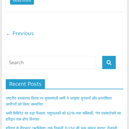
Read more
e
itt
at
ar
b
er
s
e
o
A
o
p
← Previous
k
p
Recent Posts
राष्ट्रीय हथकरघा दिवस पर मुख्यमंत्री धामी ने उत्कृष्ट बुनकरों और हस्तशिल्प
कारीगरों को किया सम्मानित
​धामी कैबिनेट का बड़ा फैसला: पशुपालकों को 60% तक सब्सिडी, गंगा एक्सप्रेसवे का
हरिद्वार तक होगा विस्तार
​हरिद्वार से वीरभद्र (ऋषिकेश) तक निकली BJYM की भव्य कांवड़ यात्रा; तेजस्वी