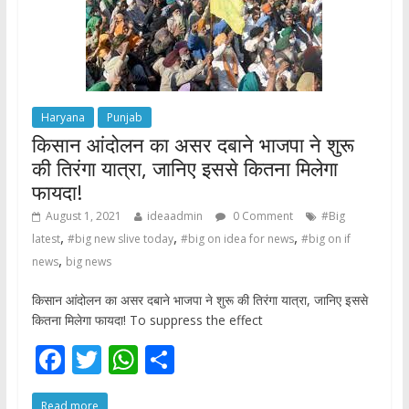
Haryana
Punjab
किसान आंदोलन का असर दबाने भाजपा ने शुरू
की तिरंगा यात्रा, जानिए इससे कितना मिलेगा
फायदा!
August 1, 2021
ideaadmin
0 Comment
#Big
,
,
,
latest
#big new slive today
#big on idea for news
#big on if
,
news
big news
किसान आंदोलन का असर दबाने भाजपा ने शुरू की तिरंगा यात्रा, जानिए इससे
कितना मिलेगा फायदा! To suppress the effect
F
T
W
S
ac
w
h
h
Read more