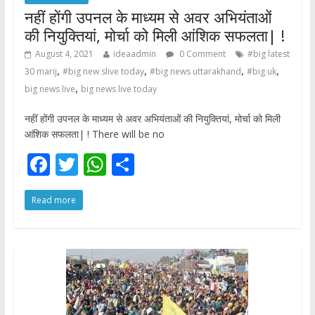
नहीं होंगी उपनल के माध्यम से अवर अभियंताओं
की नियुक्तियां, मोर्चा को मिली आंशिक सफलता| !
August 4, 2021
ideaadmin
0 Comment
#big latest
,
,
,
,
30 marij
#big new slive today
#big news uttarakhand
#big uk
,
big news live
big news live today
नहीं होंगी उपनल के माध्यम से अवर अभियंताओं की नियुक्तियां, मोर्चा को मिली
आंशिक सफलता| ! There will be no
F
T
W
S
ac
w
h
h
Read more
e
itt
at
ar
b
er
s
e
o
A
o
p
k
p