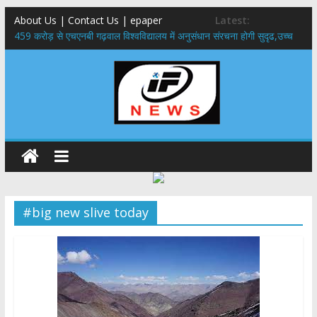
About Us | Contact Us | epaper
Latest:
459 करोड़ से एचएनबी गढ़वाल विश्वविद्यालय में अनुसंधान संरचना होगी सुदृढ,उच्च
शिक्षा मंत्री धन सिंह रावत ने नवनियुक्त केन्द्रीय शिक्षा मंत्री से की मुलाकात
राष्ट्रीय हथकरघा दिवस पर मुख्यमंत्री धामी ने उत्कृष्ट बुनकरों और हस्तशिल्प
कारीगरों को किया सम्मानित
​धामी कैबिनेट का बड़ा फैसला: पशुपालकों को 60% तक सब्सिडी, गंगा एक्सप्रेसवे का
हरिद्वार तक होगा विस्तार
​हरिद्वार से वीरभद्र (ऋषिकेश) तक निकली BJYM की भव्य कांवड़ यात्रा; तेजस्वी
सूर्या ने की देश व प्रदेशवासियों के कल्याण की कामना
24×7 अलर्ट मोड में रहें अधिकारी-मुख्य सचिव मानसून-एसईओसी से मुख्य सचिव ने
की विस्तृत समीक्षा कहा-बंद सड़कों को शीघ्र खोला जाए, लोगों को न हो दिक्कत
#big new slive today