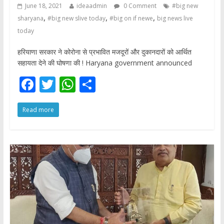
June 18, 2021
ideaadmin
0 Comment
#big new
,
,
,
sharyana
#big new slive today
#big on if newe
big news live
today
हरियाणा सरकार ने कोरोना से प्रभावित मजदूरों और दुकानदारों को आर्थित
सहायता देने की घोषणा की ! Haryana government announced
F
T
W
S
ac
w
h
h
Read more
e
itt
at
ar
b
er
s
e
o
A
o
p
k
p