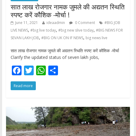
सात लाख रोजगार नामक जुमले की अद्यतन स्थिति
स्पष्ट करें कौशिक -मोर्चा !
June 11, 2021
ideaadmin
0 Comment
#BIG JOB
,
,
,
LIVE NEWS
#big live today
#big new slive today
#BIG NEWS FOR
,
,
SEVAN LAKH JOB
#BIG ON UK ON IF NEWS
big news live
सात लाख रोजगार नामक जुमले की अद्यतन स्थिति स्पष्ट करें कौशिक -मोर्चा
Clarify the updated status of seven lakh jobs,
F
T
W
S
ac
w
h
h
Read more
e
itt
at
ar
b
er
s
e
o
A
o
p
k
p