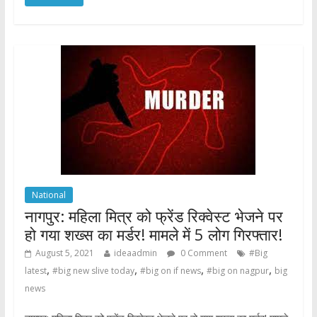
e
itt
at
ar
b
er
s
e
o
A
o
p
k
p
National
नागपुर: महिला मित्र को फ्रेंड रिक्वेस्ट भेजने पर
हो गया शख्स का मर्डर! मामले में 5 लोग गिरफ्तार!
August 5, 2021
ideaadmin
0 Comment
#Big
,
,
,
,
latest
#big new slive today
#big on if news
#big on nagpur
big
news