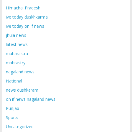
Himachal Pradesh
ive today duskhkarma
ive today on if news
jhula news
latest news
maharastra
mahrastry
nagaland news
National
news dushkaram
on if news nagaland news
Punjab
Sports
Uncategorized