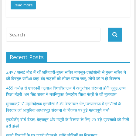
Read more
e
itt
at
ar
b
er
s
e
o
A
o
p
k
p
Recent Posts
24×7 अलर्ट मोड में रहें अधिकारी-मुख्य सचिव मानसून-एसईओसी से मुख्य सचिव ने
की विस्तृत समीक्षा कहा-बंद सड़कों को शीघ्र खोला जाए, लोगों को न हो दिक्कत
459 करोड़ से एचएनबी गढ़वाल विश्वविद्यालय में अनुसंधान संरचना होगी सुदृढ,उच्च
शिक्षा मंत्री धन सिंह रावत ने नवनियुक्त केन्द्रीय शिक्षा मंत्री से की मुलाकात
मुख्यमंत्री से महानिदेशक एनसीसी ने की शिष्टाचार भेंट,उत्तराखण्ड में एनसीसी के
विस्तार एवं आधुनिक आधारभूत संरचना के विकास पर हुई महत्वपूर्ण चर्चा
एमडीडीए बोर्ड बैठक, देहरादून और मसूरी के विकास के लिए 25 बड़े प्रस्तावों को मिली
हरी झंडी
बुजुर्ग-दिव्यांगों के घर जाएंगे बीएलओ, करेंगे नोटिसों का निस्तारण