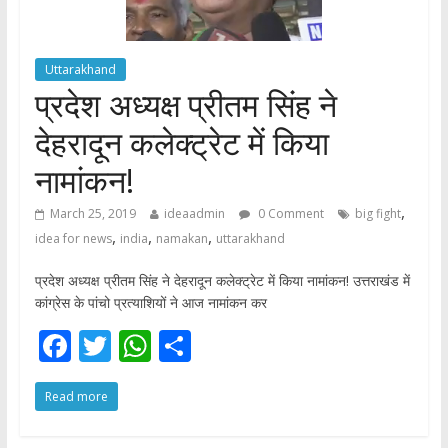
Uttarakhand
प्रदेश अध्यक्ष प्रीतम सिंह ने
देहरादून कलेक्ट्रेट में किया
नामांकन!
,
March 25, 2019
ideaadmin
0 Comment
big fight
,
,
,
idea for news
india
namakan
uttarakhand
प्रदेश अध्यक्ष प्रीतम सिंह ने देहरादून कलेक्ट्रेट में किया नामांकन! उत्तराखंड में
कांग्रेस के पांचो प्रत्याशियों ने आज नामांकन कर
F
T
W
S
ac
w
h
h
Read more
e
itt
at
ar
b
er
s
e