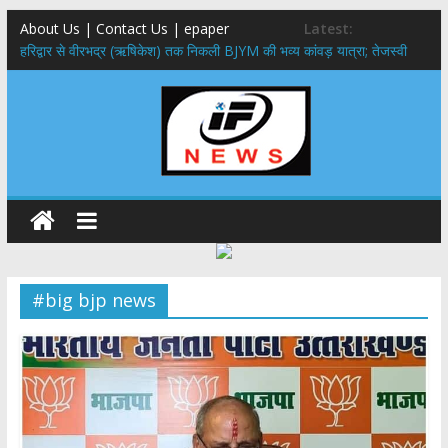
About Us | Contact Us | epaper
Latest:
​हरिद्वार से वीरभद्र (ऋषिकेश) तक निकली BJYM की भव्य कांवड़ यात्रा; तेजस्वी
सूर्या ने की देश व प्रदेशवासियों के कल्याण की कामना
नंदा की चौकी पुल हादसा: PWD के EE, AE और JE निलंबित, सीएम धामी के निर्देश
पर सख्त कार्रवाई
मुख्यमंत्री ने 9 लाख 87 हजार17 पेंशन लाभार्थियों को कुल 146 करोड़ 32 लाख
की पेंशन राशि का किया भुगतान
राष्ट्रीय हथकरघा दिवस पर मुख्यमंत्री धामी ने उत्कृष्ट बुनकरों और हस्तशिल्प
कारीगरों को किया सम्मानित
​धामी कैबिनेट का बड़ा फैसला: पशुपालकों को 60% तक सब्सिडी, गंगा एक्सप्रेसवे का
हरिद्वार तक होगा विस्तार
#big bjp news