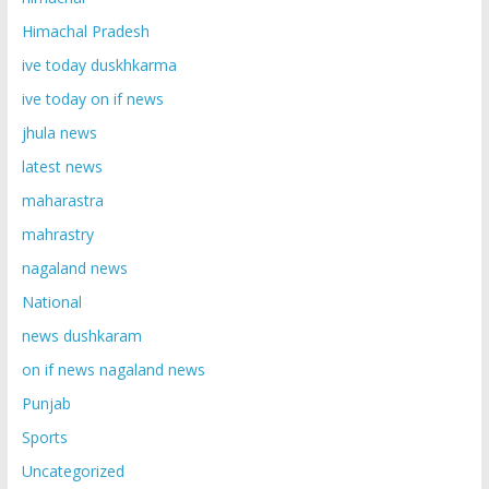
Himachal Pradesh
ive today duskhkarma
ive today on if news
jhula news
latest news
maharastra
mahrastry
nagaland news
National
news dushkaram
on if news nagaland news
Punjab
Sports
Uncategorized