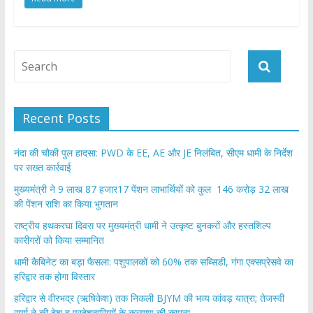
e
itt
at
ar
b
er
s
e
o
A
o
p
k
p
Recent Posts
नंदा की चौकी पुल हादसा: PWD के EE, AE और JE निलंबित, सीएम धामी के निर्देश
पर सख्त कार्रवाई
मुख्यमंत्री ने 9 लाख 87 हजार17 पेंशन लाभार्थियों को कुल 146 करोड़ 32 लाख
की पेंशन राशि का किया भुगतान
राष्ट्रीय हथकरघा दिवस पर मुख्यमंत्री धामी ने उत्कृष्ट बुनकरों और हस्तशिल्प
कारीगरों को किया सम्मानित
​धामी कैबिनेट का बड़ा फैसला: पशुपालकों को 60% तक सब्सिडी, गंगा एक्सप्रेसवे का
हरिद्वार तक होगा विस्तार
​हरिद्वार से वीरभद्र (ऋषिकेश) तक निकली BJYM की भव्य कांवड़ यात्रा; तेजस्वी
सूर्या ने की देश व प्रदेशवासियों के कल्याण की कामना