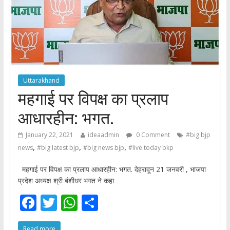
Uttarakhand
महगाई पर विपक्ष का प्रलाप
आधारहीन: भगत.
January 22, 2021
ideaadmin
0 Comment
#big bjp
,
,
,
news
#big latest bjp
#big news bjp
#live today bkp
महगाई पर विपक्ष का प्रलाप आधारहीन: भगत. देहरादून 21 जनवरी , भाजपा
प्रदेश अध्यक्ष श्री बंशीधर भगत ने कहा
F
T
W
S
ac
w
h
h
Read more