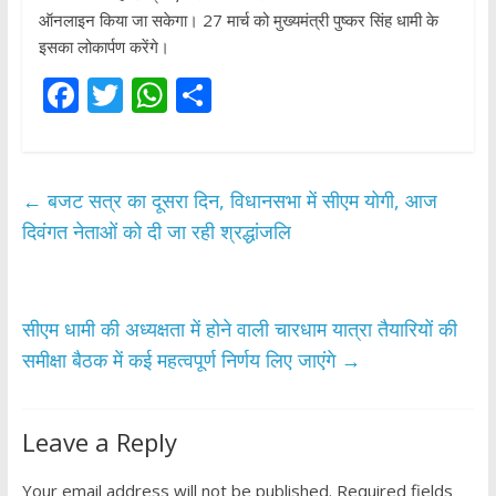
ऑनलाइन किया जा सकेगा। 27 मार्च को मुख्यमंत्री पुष्कर सिंह धामी के
इसका लोकार्पण करेंगे।
F
T
W
S
ac
w
h
h
e
itt
at
ar
b
er
s
e
←
बजट सत्र का दूसरा दिन, विधानसभा में सीएम योगी, आज
o
A
दिवंगत नेताओं को दी जा रही श्रद्धांजलि
o
p
k
p
सीएम धामी की अध्यक्षता में होने वाली चारधाम यात्रा तैयारियों की
समीक्षा बैठक में कई महत्वपूर्ण निर्णय लिए जाएंगे
→
Leave a Reply
Your email address will not be published.
Required fields