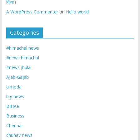
किया।
A WordPress Commenter
on
Hello world!
Categories
#himachal news
#news himachal
#news jhula
Ajab-Gajab
almoda.
big news
BIHAR
Business
Chennai
chunav news