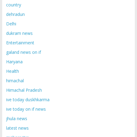
country
dehradun
Delhi
dukram news
Entertainment
galand news on if
Haryana
Health
himachal
Himachal Pradesh
ive today duskhkarma
ive today on if news
jhula news
latest news