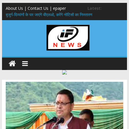
About Us | Contact Us | epaper
Latest:
बुजुर्ग-दिव्यांगों के घर जाएंगे बीएलओ, करेंगे नोटिसों का निस्तारण
24×7 अलर्ट मोड में रहें अधिकारी-मुख्य सचिव मानसून-एसईओसी से मुख्य सचिव ने
की विस्तृत समीक्षा कहा-बंद सड़कों को शीघ्र खोला जाए, लोगों को न हो दिक्कत
459 करोड़ से एचएनबी गढ़वाल विश्वविद्यालय में अनुसंधान संरचना होगी सुदृढ,उच्च
शिक्षा मंत्री धन सिंह रावत ने नवनियुक्त केन्द्रीय शिक्षा मंत्री से की मुलाकात
मुख्यमंत्री से महानिदेशक एनसीसी ने की शिष्टाचार भेंट,उत्तराखण्ड में एनसीसी के
विस्तार एवं आधुनिक आधारभूत संरचना के विकास पर हुई महत्वपूर्ण चर्चा
एमडीडीए बोर्ड बैठक, देहरादून और मसूरी के विकास के लिए 25 बड़े प्रस्तावों को मिली
हरी झंडी