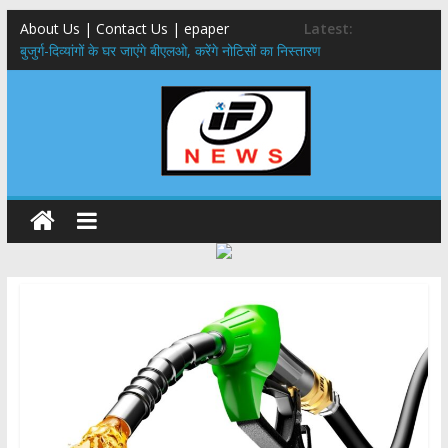
About Us | Contact Us | epaper
Latest:
बुजुर्ग-दिव्यांगों के घर जाएंगे बीएलओ, करेंगे नोटिसों का निस्तारण
24×7 अलर्ट मोड में रहें अधिकारी-मुख्य सचिव मानसून-एसईओसी से मुख्य सचिव ने
की विस्तृत समीक्षा कहा-बंद सड़कों को शीघ्र खोला जाए, लोगों को न हो दिक्कत
459 करोड़ से एचएनबी गढ़वाल विश्वविद्यालय में अनुसंधान संरचना होगी सुदृढ,उच्च
शिक्षा मंत्री धन सिंह रावत ने नवनियुक्त केन्द्रीय शिक्षा मंत्री से की मुलाकात
मुख्यमंत्री से महानिदेशक एनसीसी ने की शिष्टाचार भेंट,उत्तराखण्ड में एनसीसी के
विस्तार एवं आधुनिक आधारभूत संरचना के विकास पर हुई महत्वपूर्ण चर्चा
एमडीडीए बोर्ड बैठक, देहरादून और मसूरी के विकास के लिए 25 बड़े प्रस्तावों को मिली
हरी झंडी