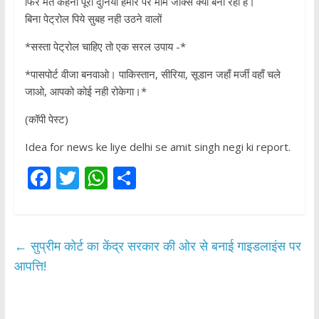
फिर मत कहना पूरी दुनिया हमारे पर मीम जोक्स क्यों बना रही है।
बिना पेट्रोल पिये सुबह नही उठने वालों
*सस्ता पेट्रोल चाहिए तो एक सरल उपाय -*
*पासपोर्ट वीजा बनवाओ। पाकिस्तान, सीरिया, सूडान जहाँ मर्जी वहाँ चले
जाओ, आपको कोई नही रोकेगा।*
(कॉपी पेस्ट)
Idea for news ke liye delhi se amit singh negi ki report.
F
T
W
S
ac
w
h
h
e
itt
at
ar
b
er
s
e
←
सुप्रीम कोर्ट का केंद्र सरकार की ओर से बनाई गाइडलाइंस पर
o
A
आपत्ति!
o
p
k
p