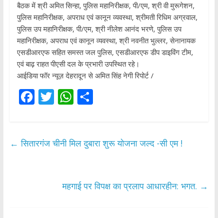
बैठक में श्री अमित सिन्हा, पुलिस महानिरीक्षक, पी/एम, श्री वी मुरूगेशन,
पुलिस महानिरीक्षक, अपराध एवं कानून व्यवस्था, श्रीमती रिधिम अग्रवाल,
पुलिस उप महानिरीक्षक, पी/एम, श्री नीलेश आनंद भरणे, पुलिस उप
महानिरीक्षक, अपराध एवं कानून व्यवस्था, श्री नवनीत भुल्लर, सेनानायक
एसडीआरएफ सहित समस्त जल पुलिस, एसडीआरएफ डीप डाइविंग टीम,
एवं बाढ़ राहत पीएसी दल के प्रभारी उपस्थित रहे।
आईडिया फॉर न्यूज़ देहरादून से अमित सिंह नेगी रिपोर्ट /
F
T
W
S
ac
w
h
h
e
itt
at
ar
b
er
s
e
←
सितारगंज चीनी मिल दुबारा शुरू योजना जल्द -सी एम !
o
A
o
p
k
p
महगाई पर विपक्ष का प्रलाप आधारहीन: भगत.
→