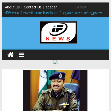
About Us | Contact Us | epaper
Latest:
459 करोड़ से एचएनबी गढ़वाल विश्वविद्यालय में अनुसंधान संरचना होगी सुदृढ,उच्च
शिक्षा मंत्री धन सिंह रावत ने नवनियुक्त केन्द्रीय शिक्षा मंत्री से की मुलाकात
राष्ट्रीय हथकरघा दिवस पर मुख्यमंत्री धामी ने उत्कृष्ट बुनकरों और हस्तशिल्प
कारीगरों को किया सम्मानित
​धामी कैबिनेट का बड़ा फैसला: पशुपालकों को 60% तक सब्सिडी, गंगा एक्सप्रेसवे का
हरिद्वार तक होगा विस्तार
​हरिद्वार से वीरभद्र (ऋषिकेश) तक निकली BJYM की भव्य कांवड़ यात्रा; तेजस्वी
सूर्या ने की देश व प्रदेशवासियों के कल्याण की कामना
24×7 अलर्ट मोड में रहें अधिकारी-मुख्य सचिव मानसून-एसईओसी से मुख्य सचिव ने
की विस्तृत समीक्षा कहा-बंद सड़कों को शीघ्र खोला जाए, लोगों को न हो दिक्कत