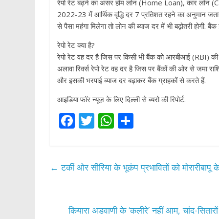
रेपो रेट बढ़ने का असर होम लोन (Home Loan), कार लोन (Ca
2022-23 में आर्थिक वृद्धि दर 7 प्रतिशत रहने का अनुमान जताया 
से पैसा महंगा म‍िलेगा तो लोन की ब्‍याज दर में भी बढ़ोतरी होगी. बै
रेपो रेट क्या है?
रेपो रेट वह दर है जिस पर क‍िसी भी बैंक को आरबीआई (RBI) की तर
अलावा रिवर्स रेपो रेट वह दर है जिस पर बैंकों की ओर से जमा राशि
और इसकी भरपाई ब्‍याज दर बढ़ाकर बैंक ग्राहकों से करते हैं.
आइडिया फॉर न्यूज़ के लिए दिल्ली से ब्यरो की रिपोर्ट.
F
T
W
S
ac
w
h
h
e
itt
at
ar
b
er
s
e
←
टर्की ओर सीरिया के भूकंप प्रभावितों को मोरारीबापू
o
A
o
p
k
p
कियारा अडवाणी के ‘कलीरे’ नहीं आम, चांद-सितारो