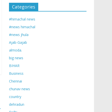
Categories
#himachal news
#news himachal
#news jhula
Ajab-Gajab
almoda.
big news
BIHAR
Business
Chennai
chunav news
country
dehradun
→