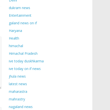
Delhi
dukram news
Entertainment
galand news on if
Haryana
Health
himachal
Himachal Pradesh
ive today duskhkarma
ive today on if news
jhula news
latest news
maharastra
mahrastry
nagaland news