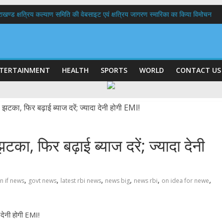
त्तराखण्ड क्षत्रिय कल्याण समिति की वेबसाइट एवं क्षत्रिय जागरण स्मारिका का किया विमोचन
 घर तिरंगा यात्रा कार्यक्रम में किया प्रतिभाग,मुख्यमंत्री ने प्रदेशवासियों से स्वतंत्रता दिवस प
ल हादसा: PWD के EE, AE और JE निलंबित, सीएम धामी के निर्देश पर सख्त कार्रवाई
9 लाख 87 हजार17 पेंशन लाभार्थियों को कुल 146 करोड़ 32 लाख की पेंशन राशि का किया भुग
 दिवस पर मुख्यमंत्री धामी ने उत्कृष्ट बुनकरों और हस्तशिल्प कारीगरों को किया सम्मानित
TERTAINMENT
HEALTH
SPORTS
WORLD
CONTACT US
ा, फ‍िर बढ़ाई ब्‍याज दरें; ज्‍यादा देनी
,
,
,
,
,
,
n if news
govt news
latest rbi news
news big
news rbi
on idea for newe
ा देनी होगी EMI!