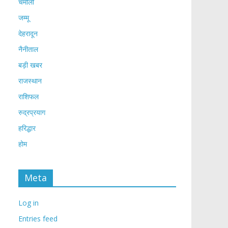
चमोली
जम्मू
देहरादून
नैनीताल
बड़ी खबर
राजस्थान
राशिफल
रुद्रप्रयाग
हरिद्धार
होम
Meta
Log in
Entries feed