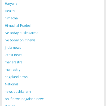
Haryana
Health
himachal
Himachal Pradesh
ive today duskhkarma
ive today on if news
jhula news
latest news
maharastra
mahrastry
nagaland news
National
news dushkaram
on if news nagaland news