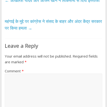
b
er
s
e
←
अखिलेश यादव और आजम खान ने लोकसभा से दिया इस्तीफा
o
A
o
p
k
p
महंगाई के मुद्दे पर कांग्रेस ने संसद के बाहर और अंदर केंद्र सरकार
पर किया हमला
→
Leave a Reply
Your email address will not be published.
Required fields
are marked
*
Comment
*