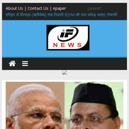
About Us | Contact Us | epaper
Latest:
​हरिद्वार से वीरभद्र (ऋषिकेश) तक निकली BJYM की भव्य कांवड़ यात्रा; तेजस्वी
सूर्या ने की देश व प्रदेशवासियों के कल्याण की कामना
नंदा की चौकी पुल हादसा: PWD के EE, AE और JE निलंबित, सीएम धामी के निर्देश
पर सख्त कार्रवाई
मुख्यमंत्री ने 9 लाख 87 हजार17 पेंशन लाभार्थियों को कुल 146 करोड़ 32 लाख
की पेंशन राशि का किया भुगतान
राष्ट्रीय हथकरघा दिवस पर मुख्यमंत्री धामी ने उत्कृष्ट बुनकरों और हस्तशिल्प
कारीगरों को किया सम्मानित
​धामी कैबिनेट का बड़ा फैसला: पशुपालकों को 60% तक सब्सिडी, गंगा एक्सप्रेसवे का
हरिद्वार तक होगा विस्तार