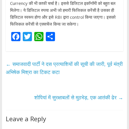
Currency की भी काफी चर्चा है। इससे डिजिटल इकॉनॉमी को बहुत बल
मिलेगा। ये डिजिटल रुपया अभी जो हमारी फिजिकल करेंसी है उसका ही
डिजिटल स्वरूप होगा और इसे RBI द्वारा control किया जाएगा। इसको
फिजिकल करेंसी से एक्सचेंज किया जा सकेगा।
F
T
W
S
ac
w
h
h
e
itt
at
ar
b
er
s
e
←
समाजवादी पार्टी ने दस प्रत्याशियों की सूची की जारी, पूर्व मंत्री
o
A
अभिषेक मिश्रा का टिकट कटा
o
p
k
p
शोपियां में सुरक्षाबलों से मुठभेड़, एक आतंकी ढेर
→
Leave a Reply