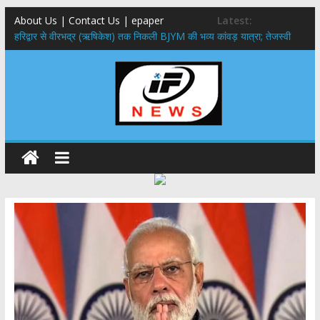
About Us | Contact Us | epaper
Latest:
​हरिद्वार से वीरभद्र (ऋषिकेश) तक निकली BJYM की भव्य कांवड़ यात्रा; तेजस्वी
सूर्या ने की देश व प्रदेशवासियों के कल्याण की कामना
नंदा की चौकी पुल हादसा: PWD के EE, AE और JE निलंबित, सीएम धामी के निर्देश
पर सख्त कार्रवाई
मुख्यमंत्री ने 9 लाख 87 हजार17 पेंशन लाभार्थियों को कुल 146 करोड़ 32 लाख
की पेंशन राशि का किया भुगतान
राष्ट्रीय हथकरघा दिवस पर मुख्यमंत्री धामी ने उत्कृष्ट बुनकरों और हस्तशिल्प
कारीगरों को किया सम्मानित
​धामी कैबिनेट का बड़ा फैसला: पशुपालकों को 60% तक सब्सिडी, गंगा एक्सप्रेसवे का
हरिद्वार तक होगा विस्तार