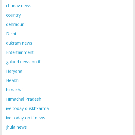
chunav news
country
dehradun
Delhi
dukram news
Entertainment
galand news on if
Haryana
Health
himachal
Himachal Pradesh
ive today duskhkarma
ive today on if news
jhula news