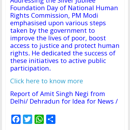
Addressing the Silver Jubilee
Foundation Day of National Human
Rights Commission, PM Modi
emphasised upon various steps
taken by the government to
improve the lives of poor, boost
access to justice and protect human
rights. He dedicated the success of
these initiatives to active public
participation.
Click here to know more
Report of Amit Singh Negi from
Delhi/ Dehradun for Idea for News /
F
T
W
S
ac
w
h
h