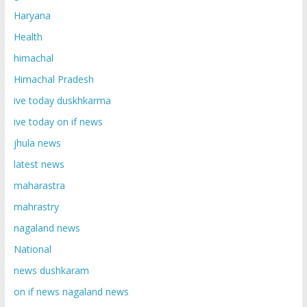
Haryana
Health
himachal
Himachal Pradesh
ive today duskhkarma
ive today on if news
jhula news
latest news
maharastra
mahrastry
nagaland news
National
news dushkaram
on if news nagaland news