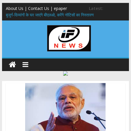
About Us | Contact Us | epaper
Latest:
बुजुर्ग-दिव्यांगों के घर जाएंगे बीएलओ, करेंगे नोटिसों का निस्तारण
24×7 अलर्ट मोड में रहें अधिकारी-मुख्य सचिव मानसून-एसईओसी से मुख्य सचिव ने
की विस्तृत समीक्षा कहा-बंद सड़कों को शीघ्र खोला जाए, लोगों को न हो दिक्कत
459 करोड़ से एचएनबी गढ़वाल विश्वविद्यालय में अनुसंधान संरचना होगी सुदृढ,उच्च
शिक्षा मंत्री धन सिंह रावत ने नवनियुक्त केन्द्रीय शिक्षा मंत्री से की मुलाकात
मुख्यमंत्री से महानिदेशक एनसीसी ने की शिष्टाचार भेंट,उत्तराखण्ड में एनसीसी के
विस्तार एवं आधुनिक आधारभूत संरचना के विकास पर हुई महत्वपूर्ण चर्चा
एमडीडीए बोर्ड बैठक, देहरादून और मसूरी के विकास के लिए 25 बड़े प्रस्तावों को मिली
हरी झंडी