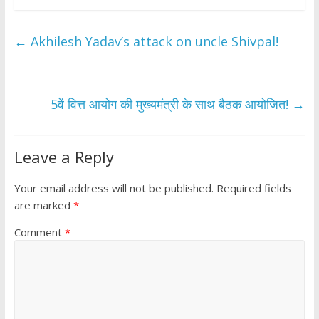
e
itt
at
ar
b
er
s
e
←
Akhilesh Yadav’s attack on uncle Shivpal!
o
A
o
p
k
p
5वें वित्त आयोग की मुख्यमंत्री के साथ बैठक आयोजित!
→
Leave a Reply
Your email address will not be published.
Required fields
are marked
*
Comment
*