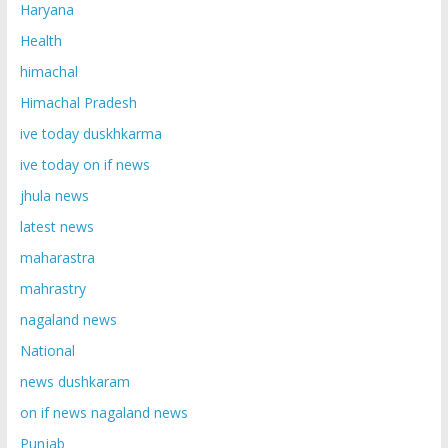
Haryana
Health
himachal
Himachal Pradesh
ive today duskhkarma
ive today on if news
jhula news
latest news
maharastra
mahrastry
nagaland news
National
news dushkaram
on if news nagaland news
Punjab