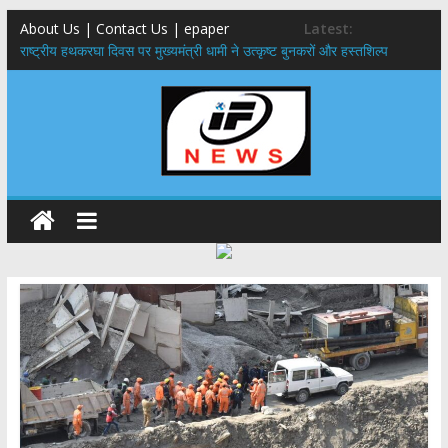
About Us | Contact Us | epaper
Latest:
राष्ट्रीय हथकरघा दिवस पर मुख्यमंत्री धामी ने उत्कृष्ट बुनकरों और हस्तशिल्प
कारीगरों को किया सम्मानित
मुख्यमंत्री ने उत्तराखण्ड क्षत्रिय कल्याण समिति की वेबसाइट एवं क्षत्रिय जागरण
स्मारिका का किया विमोचन
मुख्यमंत्री ने हर घर तिरंगा यात्रा कार्यक्रम में किया प्रतिभाग,मुख्यमंत्री ने
प्रदेशवासियों से स्वतंत्रता दिवस पर अपने घरों में तिरंगा फहराने का किया आवाह्न
नंदा की चौकी पुल हादसा: PWD के EE, AE और JE निलंबित, सीएम धामी के निर्देश
पर सख्त कार्रवाई
मुख्यमंत्री ने 9 लाख 87 हजार17 पेंशन लाभार्थियों को कुल 146 करोड़ 32 लाख
की पेंशन राशि का किया भुगतान