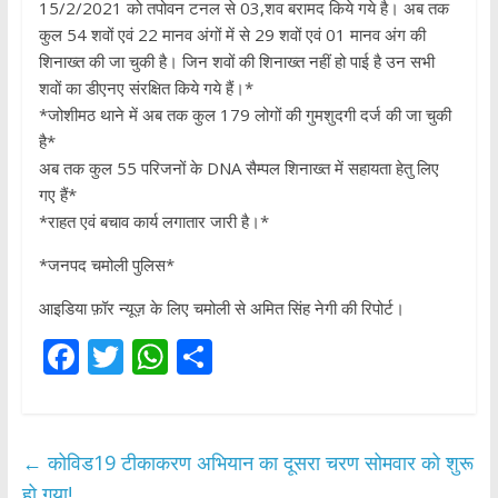
15/2/2021 को तपोवन टनल से 03,शव बरामद किये गये है। अब तक
कुल 54 शवों एवं 22 मानव अंगों में से 29 शवों एवं 01 मानव अंग की
शिनाख्त की जा चुकी है। जिन शवों की शिनाख्त नहीं हो पाई है उन सभी
शवों का डीएनए संरक्षित किये गये हैं।*
*जोशीमठ थाने में अब तक कुल 179 लोगों की गुमशुदगी दर्ज की जा चुकी
है*
अब तक कुल 55 परिजनों के DNA सैम्पल शिनाख्त में सहायता हेतु लिए
गए हैं*
*राहत एवं बचाव कार्य लगातार जारी है।*
*जनपद चमोली पुलिस*
आइडिया फ़ॉर न्यूज़ के लिए चमोली से अमित सिंह नेगी की रिपोर्ट।
F
T
W
S
ac
w
h
h
e
itt
at
ar
b
er
s
e
←
कोविड19 टीकाकरण अभियान का दूसरा चरण सोमवार को शुरू
हो गया!