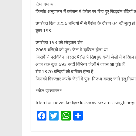
दिया गया था .
जिसके अनुपालन में वर्तमान में पैरोल पर रिहा हुए सिद्धदोष बंदियों
उपरोक्त रिहा 2256 बन्दियों में से पैरोल के दौरान 04 की मृत्यु 
कुल 193.
उपरोक्त 193 को छोड़कर शेष
2063 बन्दियों को पुनः जेल में दाखिल होना था .
जिसमेँ से प्रतिदिन निरंतर पैरोल पे रिहा हुए बन्दी जेलों में दाखिल हो 
आज तक कुल 693 बन्दी विभिन्न जेलों में वापस आ चुके हैं .
शेष 1370 बन्दियों को दाखिल होना है .
जिनको गिरफ्तार करके जेलों में पुनः निरुध्द कराए जाने हेतु नियमान
*जेल प्रशासन*
Idea for news ke liye lucknow se amit singh negi 
F
T
W
S
ac
w
h
h
e
itt
at
ar