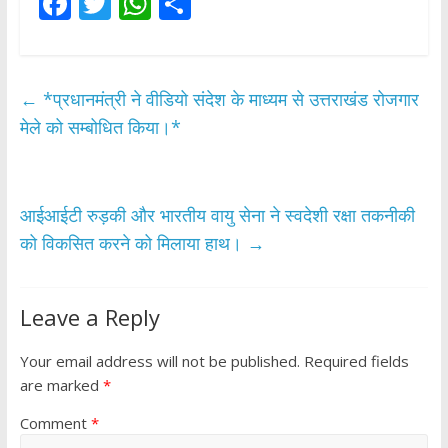
F
T
W
S
ac
w
h
h
e
itt
at
ar
b
er
s
e
←
*प्रधानमंत्री ने वीडियो संदेश के माध्यम से उत्तराखंड रोजगार
o
A
मेले को सम्बोधित किया।*
o
p
k
p
आईआईटी रुड़की और भारतीय वायु सेना ने स्वदेशी रक्षा तकनीकी
को विकसित करने को मिलाया हाथ।
→
Leave a Reply
Your email address will not be published.
Required fields
are marked
*
Comment
*