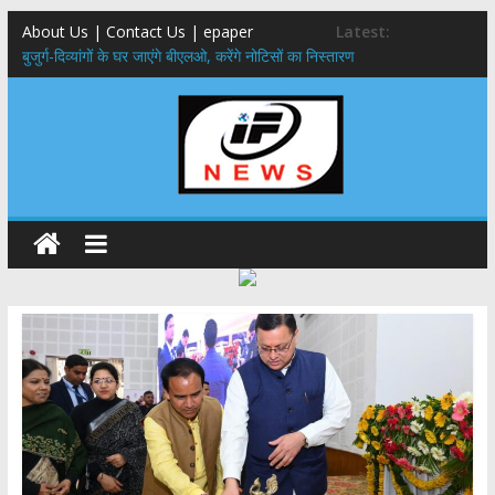
About Us | Contact Us | epaper
Latest:
बुजुर्ग-दिव्यांगों के घर जाएंगे बीएलओ, करेंगे नोटिसों का निस्तारण
24×7 अलर्ट मोड में रहें अधिकारी-मुख्य सचिव मानसून-एसईओसी से मुख्य सचिव ने
की विस्तृत समीक्षा कहा-बंद सड़कों को शीघ्र खोला जाए, लोगों को न हो दिक्कत
459 करोड़ से एचएनबी गढ़वाल विश्वविद्यालय में अनुसंधान संरचना होगी सुदृढ,उच्च
शिक्षा मंत्री धन सिंह रावत ने नवनियुक्त केन्द्रीय शिक्षा मंत्री से की मुलाकात
मुख्यमंत्री से महानिदेशक एनसीसी ने की शिष्टाचार भेंट,उत्तराखण्ड में एनसीसी के
विस्तार एवं आधुनिक आधारभूत संरचना के विकास पर हुई महत्वपूर्ण चर्चा
एमडीडीए बोर्ड बैठक, देहरादून और मसूरी के विकास के लिए 25 बड़े प्रस्तावों को मिली
हरी झंडी