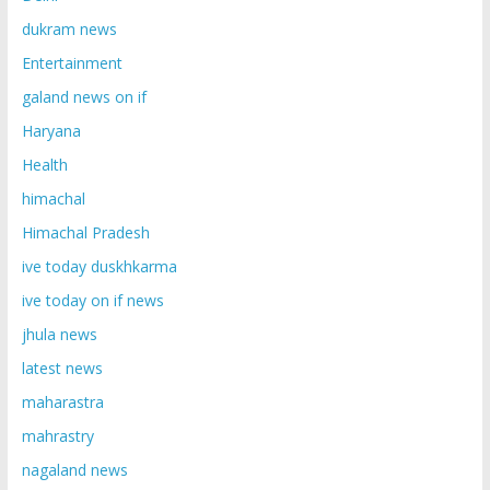
dukram news
Entertainment
galand news on if
Haryana
Health
himachal
Himachal Pradesh
ive today duskhkarma
ive today on if news
jhula news
latest news
maharastra
mahrastry
nagaland news