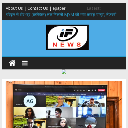
About Us | Contact Us | epaper
Latest:
​हरिद्वार से वीरभद्र (ऋषिकेश) तक निकली BJYM की भव्य कांवड़ यात्रा; तेजस्वी
सूर्या ने की देश व प्रदेशवासियों के कल्याण की कामना
नंदा की चौकी पुल हादसा: PWD के EE, AE और JE निलंबित, सीएम धामी के निर्देश
पर सख्त कार्रवाई
मुख्यमंत्री ने 9 लाख 87 हजार17 पेंशन लाभार्थियों को कुल 146 करोड़ 32 लाख
की पेंशन राशि का किया भुगतान
राष्ट्रीय हथकरघा दिवस पर मुख्यमंत्री धामी ने उत्कृष्ट बुनकरों और हस्तशिल्प
कारीगरों को किया सम्मानित
​धामी कैबिनेट का बड़ा फैसला: पशुपालकों को 60% तक सब्सिडी, गंगा एक्सप्रेसवे का
हरिद्वार तक होगा विस्तार