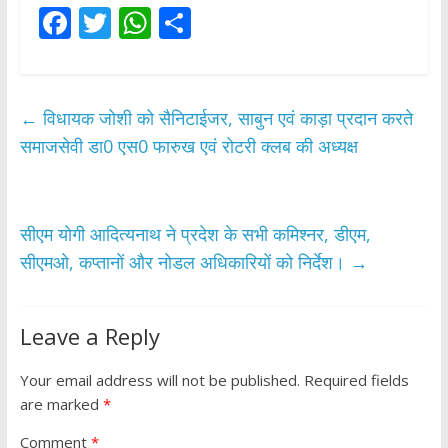
F
T
W
S
ac
w
h
h
e
itt
at
ar
b
er
s
e
←
विधायक जोशी को सैनिटाईजर, साबुन एवं काड़ा प्रदान करते
o
A
समाजसेवी डा0 एस0 फारुख एवं रोटरी क्लब की अध्यक्ष
o
p
k
p
सीएम योगी आदित्यनाथ ने प्रदेश के सभी कमिश्नर, डीएम,
सीएमओ, कप्तानों और नोडल अधिकारियों को निर्देश।
→
Leave a Reply
Your email address will not be published.
Required fields
are marked
*
Comment
*