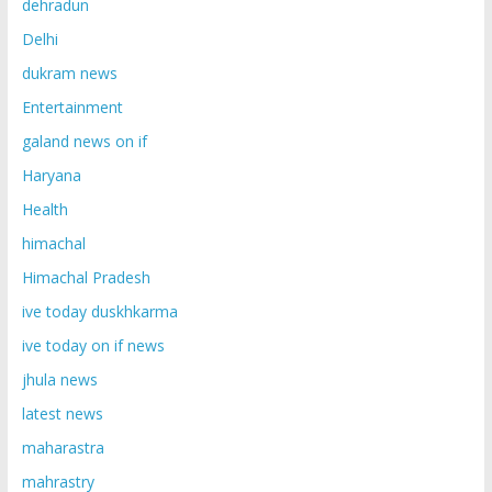
dehradun
Delhi
dukram news
Entertainment
galand news on if
Haryana
Health
himachal
Himachal Pradesh
ive today duskhkarma
ive today on if news
jhula news
latest news
maharastra
mahrastry