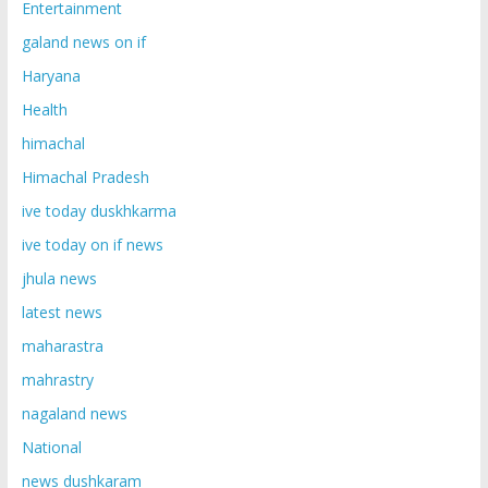
Entertainment
galand news on if
Haryana
Health
himachal
Himachal Pradesh
ive today duskhkarma
ive today on if news
jhula news
latest news
maharastra
mahrastry
nagaland news
National
news dushkaram