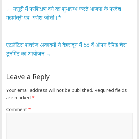
b
er
s
e
←
मसूरी में प्रशिक्षण वर्ग का शुभारम्भ करते भाजपा के प्रदेश
o
A
महामंत्री एव गणेश जोशी।*
o
p
k
p
एटलेंटिस शतरंज अकादमी ने देहरादून में 53 वें ओपन रैपिड चैस
टूर्नामेंट का आयोजन
→
Leave a Reply
Your email address will not be published.
Required fields
are marked
*
Comment
*