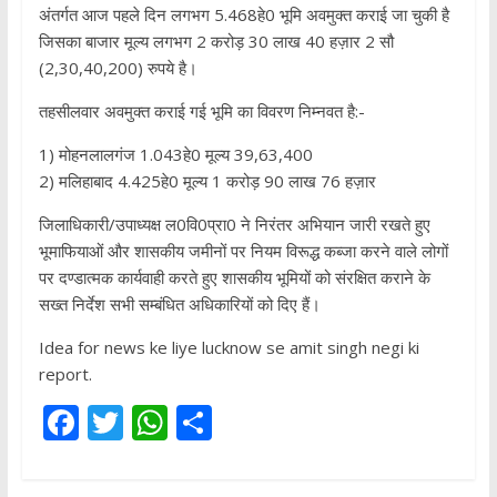
अंतर्गत आज पहले दिन लगभग 5.468हे0 भूमि अवमुक्त कराई जा चुकी है
जिसका बाजार मूल्य लगभग 2 करोड़ 30 लाख 40 हज़ार 2 सौ
(2,30,40,200) रुपये है।
तहसीलवार अवमुक्त कराई गई भूमि का विवरण निम्नवत है:-
1) मोहनलालगंज 1.043हे0 मूल्य 39,63,400
2) मलिहाबाद 4.425हे0 मूल्य 1 करोड़ 90 लाख 76 हज़ार
जिलाधिकारी/उपाध्यक्ष ल0वि0प्रा0 ने निरंतर अभियान जारी रखते हुए
भूमाफियाओं और शासकीय जमीनों पर नियम विरूद्ध कब्जा करने वाले लोगों
पर दण्डात्मक कार्यवाही करते हुए शासकीय भूमियों को संरक्षित कराने के
सख्त निर्देश सभी सम्बंधित अधिकारियों को दिए हैं।
Idea for news ke liye lucknow se amit singh negi ki
report.
F
T
W
S
ac
w
h
h
e
itt
at
ar