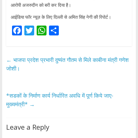
आरोपी अजरुदीन को बरी कर दिया है।
आईडिया फॉर न्यूज़ के लिए दिल्ली से अमित सिंह नेगी की रिपोर्ट।
F
T
W
S
ac
w
h
h
e
itt
at
ar
b
er
s
e
←
भाजपा प्रदेश प्रभारी दुष्यंत गौतम से मिले काबीना मंत्री गणेश
o
A
जोशी।
o
p
k
p
*सडकों के निर्माण कार्य निर्धारित अवधि में पूर्ण किये जाए-
मुख्यमंत्री*
→
Leave a Reply