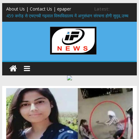
About Us | Contact Us | epaper
Latest:
459 करोड़ से एचएनबी गढ़वाल विश्वविद्यालय में अनुसंधान संरचना होगी सुदृढ,उच्च
शिक्षा मंत्री धन सिंह रावत ने नवनियुक्त केन्द्रीय शिक्षा मंत्री से की मुलाकात
राष्ट्रीय हथकरघा दिवस पर मुख्यमंत्री धामी ने उत्कृष्ट बुनकरों और हस्तशिल्प
कारीगरों को किया सम्मानित
​धामी कैबिनेट का बड़ा फैसला: पशुपालकों को 60% तक सब्सिडी, गंगा एक्सप्रेसवे का
हरिद्वार तक होगा विस्तार
​हरिद्वार से वीरभद्र (ऋषिकेश) तक निकली BJYM की भव्य कांवड़ यात्रा; तेजस्वी
सूर्या ने की देश व प्रदेशवासियों के कल्याण की कामना
24×7 अलर्ट मोड में रहें अधिकारी-मुख्य सचिव मानसून-एसईओसी से मुख्य सचिव ने
की विस्तृत समीक्षा कहा-बंद सड़कों को शीघ्र खोला जाए, लोगों को न हो दिक्कत