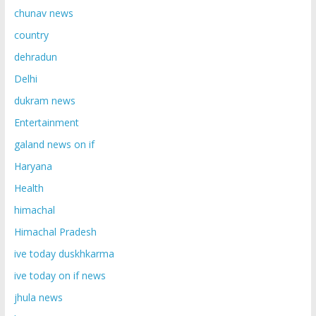
chunav news
country
dehradun
Delhi
dukram news
Entertainment
galand news on if
Haryana
Health
himachal
Himachal Pradesh
ive today duskhkarma
ive today on if news
jhula news