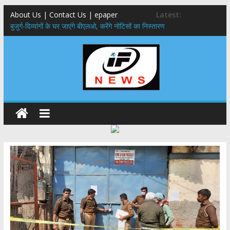
About Us | Contact Us | epaper
Latest:
बुजुर्ग-दिव्यांगों के घर जाएंगे बीएलओ, करेंगे नोटिसों का निस्तारण
24×7 अलर्ट मोड में रहें अधिकारी-मुख्य सचिव मानसून-एसईओसी से मुख्य सचिव ने
की विस्तृत समीक्षा कहा-बंद सड़कों को शीघ्र खोला जाए, लोगों को न हो दिक्कत
459 करोड़ से एचएनबी गढ़वाल विश्वविद्यालय में अनुसंधान संरचना होगी सुदृढ,उच्च
शिक्षा मंत्री धन सिंह रावत ने नवनियुक्त केन्द्रीय शिक्षा मंत्री से की मुलाकात
मुख्यमंत्री से महानिदेशक एनसीसी ने की शिष्टाचार भेंट,उत्तराखण्ड में एनसीसी के
विस्तार एवं आधुनिक आधारभूत संरचना के विकास पर हुई महत्वपूर्ण चर्चा
एमडीडीए बोर्ड बैठक, देहरादून और मसूरी के विकास के लिए 25 बड़े प्रस्तावों को मिली
हरी झंडी