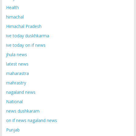
Health
himachal
Himachal Pradesh
ive today duskhkarma
ive today on if news
jhula news
latest news
maharastra
mahrastry
nagaland news
National
news dushkaram
on if news nagaland news
Punjab