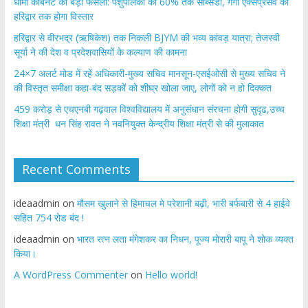
​धामी कैबिनेट का बड़ा फैसला: पशुपालकों को 60% तक सब्सिडी, गंगा एक्सप्रेसवे का
हरिद्वार तक होगा विस्तार
​हरिद्वार से वीरभद्र (ऋषिकेश) तक निकली BJYM की भव्य कांवड़ यात्रा; तेजस्वी
सूर्या ने की देश व प्रदेशवासियों के कल्याण की कामना
24×7 अलर्ट मोड में रहें अधिकारी-मुख्य सचिव मानसून-एसईओसी से मुख्य सचिव ने
की विस्तृत समीक्षा कहा-बंद सड़कों को शीघ्र खोला जाए, लोगों को न हो दिक्कत
459 करोड़ से एचएनबी गढ़वाल विश्वविद्यालय में अनुसंधान संरचना होगी सुदृढ,उच्च
शिक्षा मंत्री धन सिंह रावत ने नवनियुक्त केन्द्रीय शिक्षा मंत्री से की मुलाकात
Recent Comments
ideaadmin
on
मौसम खुलाने से हिमाचल मे परेशानी बढ़ी, भारी बर्फबारी से 4 हाईवे
सहित 754 रोड बंद !
ideaadmin
on
भारत रत्न लता मंगेशकर का निधन, पूज्य मोरारी बापू ने शोक व्यक्त
किया।
A WordPress Commenter
on
Hello world!