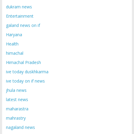
dukram news
Entertainment
galand news on if
Haryana
Health
himachal
Himachal Pradesh
ive today duskhkarma
ive today on if news
jhula news
latest news
maharastra
mahrastry
nagaland news