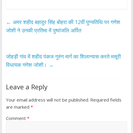
ac
w
h
h
e
itt
at
ar
b
er
s
e
←
अमर शहीद बहादुर सिंह बोहरा की 12वीं पुण्यतिथि पर गणेश
o
A
जोशी ने उनकी प्रतिमा में पुष्पांजलि अर्पित
o
p
k
p
जोहड़ी गांव में शहीद पंकज गुरुंग मार्ग का शिलान्यास करते मसूरी
विधायक गणेश जोशी।
→
Leave a Reply
Your email address will not be published.
Required fields
are marked
*
Comment
*