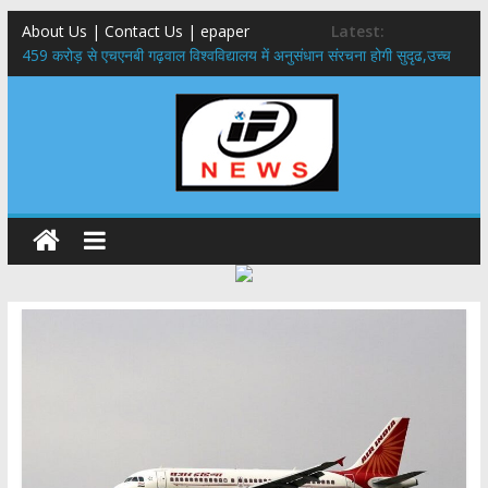
About Us | Contact Us | epaper
Latest:
459 करोड़ से एचएनबी गढ़वाल विश्वविद्यालय में अनुसंधान संरचना होगी सुदृढ,उच्च
शिक्षा मंत्री धन सिंह रावत ने नवनियुक्त केन्द्रीय शिक्षा मंत्री से की मुलाकात
राष्ट्रीय हथकरघा दिवस पर मुख्यमंत्री धामी ने उत्कृष्ट बुनकरों और हस्तशिल्प
कारीगरों को किया सम्मानित
​धामी कैबिनेट का बड़ा फैसला: पशुपालकों को 60% तक सब्सिडी, गंगा एक्सप्रेसवे का
हरिद्वार तक होगा विस्तार
​हरिद्वार से वीरभद्र (ऋषिकेश) तक निकली BJYM की भव्य कांवड़ यात्रा; तेजस्वी
सूर्या ने की देश व प्रदेशवासियों के कल्याण की कामना
24×7 अलर्ट मोड में रहें अधिकारी-मुख्य सचिव मानसून-एसईओसी से मुख्य सचिव ने
की विस्तृत समीक्षा कहा-बंद सड़कों को शीघ्र खोला जाए, लोगों को न हो दिक्कत