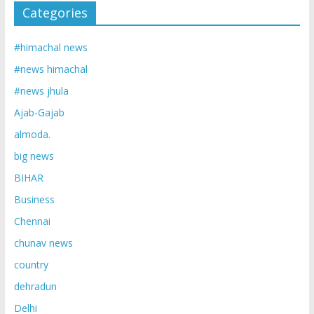
Categories
#himachal news
#news himachal
#news jhula
Ajab-Gajab
almoda.
big news
BIHAR
Business
Chennai
chunav news
country
dehradun
Delhi