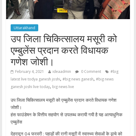
Uttarakhand
उप जिला चिकित्सालय मसूरी को
एम्बुलेंस प्रदान करते विधायक
गणेश जोशी।
February 4, 2021
ideaadmin
0 Comment
#big
,
,
latest live todya ganesh joshi
#big news ganesh
#big news
,
ganesh joshi live today
big news live
उप जिला चिकित्सालय मसूरी को एम्बुलेंस प्रदान करते विधायक गणेश
जोशी।
हंस फाउंडेषन के वित्तीय सहयोग से उपलब्ध करायी गयी है यह अत्याधुनिक
एम्बुलेंस
देहरादून 04 फरवरी : पहाड़ों की रानी मसूरी में स्वास्थ्य सेवाओं के ढ़ाचे को