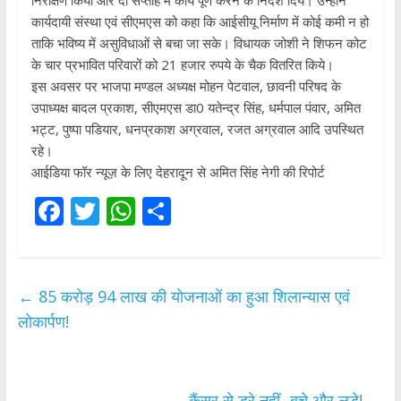
निरीक्षण किया और दो सप्ताह में कार्य पूर्ण करने के निर्देश दिये। उन्होनें
कार्यदायी संस्था एवं सीएमएस को कहा कि आईसीयू निर्माण में कोई कमी न हो
ताकि भविष्य में असुविधाओं से बचा जा सके। विधायक जोशी ने शिफन कोट
के चार प्रभावित परिवारों को 21 हजार रुपये के चैक वितरित किये।
इस अवसर पर भाजपा मण्डल अध्यक्ष मोहन पेटवाल, छावनी परिषद के
उपाध्यक्ष बादल प्रकाश, सीएमएस डा0 यतेन्द्र सिंह, धर्मपाल पंवार, अमित
भट्ट, पुष्पा पडियार, धनप्रकाश अग्रवाल, रजत अग्रवाल आदि उपस्थित
रहे।
आईडिया फॉर न्यूज़ के लिए देहरादून से अमित सिंह नेगी की रिपोर्ट
F
T
W
S
ac
w
h
h
e
itt
at
ar
b
er
s
e
←
85 करोड़ 94 लाख की योजनाओं का हुआ शिलान्यास एवं
o
A
लोकार्पण!
o
p
k
p
कैंसर से डरे नहीं- बचे और लड़े!
→