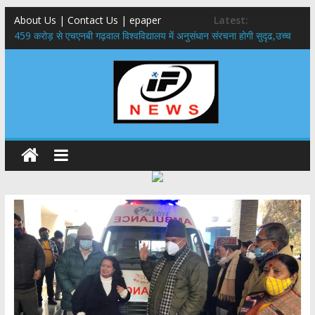
About Us | Contact Us | epaper
Latest:
459 करोड़ से एचएनबी गढ़वाल विश्वविद्यालय में अनुसंधान संरचना होगी सुदृढ,उच्च
शिक्षा मंत्री धन सिंह रावत ने नवनियुक्त केन्द्रीय शिक्षा मंत्री से की मुलाकात
राष्ट्रीय हथकरघा दिवस पर मुख्यमंत्री धामी ने उत्कृष्ट बुनकरों और हस्तशिल्प
कारीगरों को किया सम्मानित
​धामी कैबिनेट का बड़ा फैसला: पशुपालकों को 60% तक सब्सिडी, गंगा एक्सप्रेसवे का
हरिद्वार तक होगा विस्तार
​हरिद्वार से वीरभद्र (ऋषिकेश) तक निकली BJYM की भव्य कांवड़ यात्रा; तेजस्वी
सूर्या ने की देश व प्रदेशवासियों के कल्याण की कामना
24×7 अलर्ट मोड में रहें अधिकारी-मुख्य सचिव मानसून-एसईओसी से मुख्य सचिव ने
की विस्तृत समीक्षा कहा-बंद सड़कों को शीघ्र खोला जाए, लोगों को न हो दिक्कत