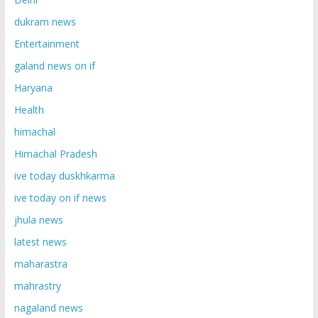
dukram news
Entertainment
galand news on if
Haryana
Health
himachal
Himachal Pradesh
ive today duskhkarma
ive today on if news
jhula news
latest news
maharastra
mahrastry
nagaland news