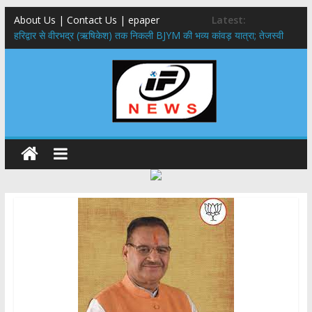
About Us | Contact Us | epaper
Latest:
​हरिद्वार से वीरभद्र (ऋषिकेश) तक निकली BJYM की भव्य कांवड़ यात्रा; तेजस्वी
सूर्या ने की देश व प्रदेशवासियों के कल्याण की कामना
नंदा की चौकी पुल हादसा: PWD के EE, AE और JE निलंबित, सीएम धामी के निर्देश
पर सख्त कार्रवाई
मुख्यमंत्री ने 9 लाख 87 हजार17 पेंशन लाभार्थियों को कुल 146 करोड़ 32 लाख
की पेंशन राशि का किया भुगतान
राष्ट्रीय हथकरघा दिवस पर मुख्यमंत्री धामी ने उत्कृष्ट बुनकरों और हस्तशिल्प
कारीगरों को किया सम्मानित
​धामी कैबिनेट का बड़ा फैसला: पशुपालकों को 60% तक सब्सिडी, गंगा एक्सप्रेसवे का
हरिद्वार तक होगा विस्तार