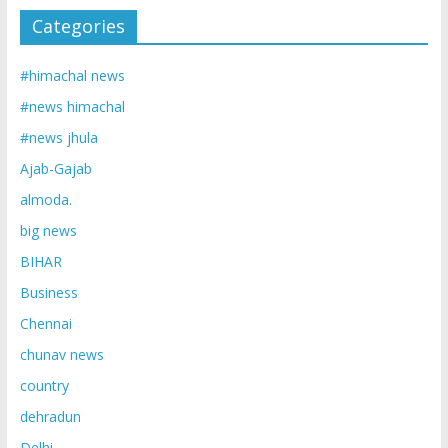
Categories
#himachal news
#news himachal
#news jhula
Ajab-Gajab
almoda.
big news
BIHAR
Business
Chennai
chunav news
country
dehradun
Delhi