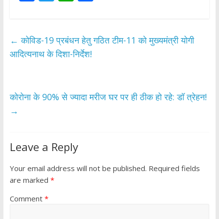
ac
w
h
h
e
itt
at
ar
b
er
s
e
←
कोविड-19 प्रबंधन हेतु गठित टीम-11 को मुख्यमंत्री योगी
o
A
आदित्यनाथ के दिशा-निर्देश!
o
p
k
p
कोरोना के 90% से ज्‍यादा मरीज घर पर ही ठीक हो रहे: डॉ त्रेहन!
→
Leave a Reply
Your email address will not be published.
Required fields
are marked
*
Comment
*