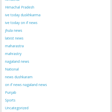
Himachal Pradesh
ive today duskhkarma
ive today on if news
jhula news
latest news
maharastra
mahrastry
nagaland news
National
news dushkaram
on if news nagaland news
Punjab
Sports
Uncategorized