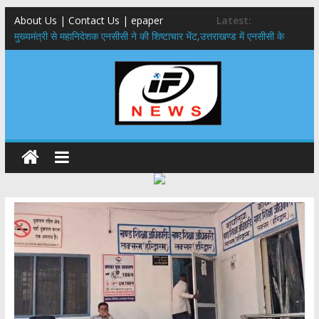
About Us | Contact Us | epaper
Latest:
मुख्यमंत्री से महानिदेशक एनसीसी ने की शिष्टाचार भेंट,उत्तराखण्ड में एनसीसी के
विस्तार एवं आधुनिक आधारभूत संरचना के विकास पर हुई महत्वपूर्ण चर्चा
​धामी कैबिनेट का बड़ा फैसला: पशुपालकों को 60% तक सब्सिडी, गंगा एक्सप्रेसवे का
हरिद्वार तक होगा विस्तार
​हरिद्वार से वीरभद्र (ऋषिकेश) तक निकली BJYM की भव्य कांवड़ यात्रा; तेजस्वी
सूर्या ने की देश व प्रदेशवासियों के कल्याण की कामना
24×7 अलर्ट मोड में रहें अधिकारी-मुख्य सचिव मानसून-एसईओसी से मुख्य सचिव ने
की विस्तृत समीक्षा कहा-बंद सड़कों को शीघ्र खोला जाए, लोगों को न हो दिक्कत
459 करोड़ से एचएनबी गढ़वाल विश्वविद्यालय में अनुसंधान संरचना होगी सुदृढ,उच्च
शिक्षा मंत्री धन सिंह रावत ने नवनियुक्त केन्द्रीय शिक्षा मंत्री से की मुलाकात