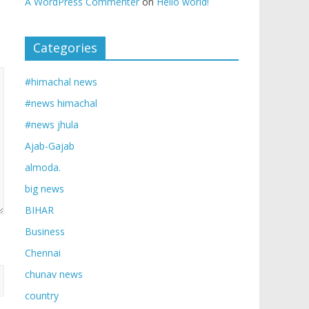
A WordPress Commenter
on
Hello world!
Categories
#himachal news
#news himachal
#news jhula
Ajab-Gajab
almoda.
big news
BIHAR
Business
Chennai
chunav news
country