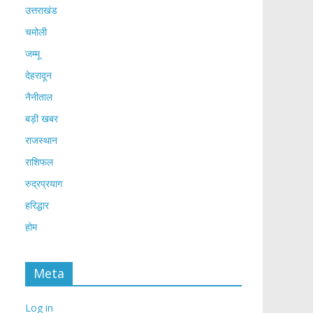
उत्तराखंड
चमोली
जम्मू
देहरादून
नैनीताल
बड़ी खबर
राजस्थान
राशिफल
रुद्रप्रयाग
हरिद्धार
होम
Meta
Log in