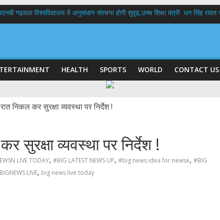
बी गढ़वाल विश्वविद्यालय में अनुसंधान संरचना होगी सुदृढ,उच्च शिक्षा मंत्री धन सिंह रावत ने न
 दिवस पर मुख्यमंत्री धामी ने उत्कृष्ट बुनकरों और हस्तशिल्प कारीगरों को किया सम्मानित
 बड़ा फैसला: पशुपालकों को 60% तक सब्सिडी, गंगा एक्सप्रेसवे का हरिद्वार तक होगा विस्तार
भद्र (ऋषिकेश) तक निकली BJYM की भव्य कांवड़ यात्रा; तेजस्वी सूर्या ने की देश व प्रदेशवासि
में रहें अधिकारी-मुख्य सचिव मानसून-एसईओसी से मुख्य सचिव ने की विस्तृत समीक्षा कहा-बंद
TERTAINMENT
HEALTH
SPORTS
WORLD
CONTACT US
ुरक्षा व्यवस्था पर निर्देश !
,
,
,
 EWSN LIVE TODAY
#BIG LATEST NEWS UP
#big news idea for newse
#BIG
,
BIGNEWS LIVE
big news live today