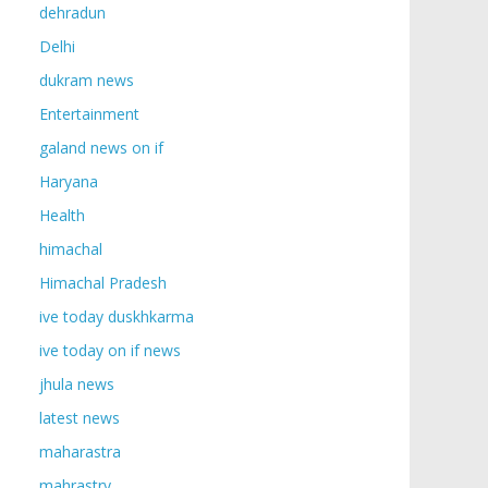
dehradun
Delhi
dukram news
Entertainment
galand news on if
Haryana
Health
himachal
Himachal Pradesh
ive today duskhkarma
ive today on if news
jhula news
latest news
maharastra
mahrastry