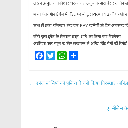
लखनऊ पुलिस कमिश्नर ध्रुवकान्त ठाकुर के द्वारा देर रात निकल 
p
थाना क्षेत्र गोसाईगंज में पॉइंट पर मौजूद PRV 112 की परखी स
साथ ही इवेंट रजिस्टर चेक कर PRV कर्मियों को दिये आवश्यक दि
सीपी द्वारा इवेंट के रिस्पांस टाइम आदि का किया गया विश्लेषण
आईडिया फॉर न्यूज़ के लिए लखनऊ से अमित सिंह नेगी की रिपोर्ट
F
T
W
S
ac
w
h
h
e
itt
at
ar
b
er
s
e
←
दहेज लोभियों को पुलिस ने नहीं किया गिरफ्तार -महिला
o
A
o
p
k
p
एक्सीलेस के