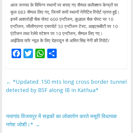
आज जनपद के विभिन्न स्थानों पर बनाए गए सैम्पल कलैक्शन केन्द्रों पर
कुल 683 सैम्पल लिए गए, जिनमें सभी स्थानों नेगिटिव रिपोर्ट प्राप्त हुई।
इनमें आशारोड़ी चैक पोस्ट 600 एन्टीजन, कुल्हाल चैक पोस्ट पर 10
एन्टीजन, जौलीग्रान्ट एयरपोर्ट 53 एन्टीजन टेस्ट, आइएसबीटी पर 10
एंटीजन तथा रेलेवे स्टेशन पर 10 एन्टीजन, सैम्पल लिए गए।
आईडिया फॉर न्यूज़ के लिए देहरादून से अमित सिंह नेगी की रिपोर्ट/
F
T
W
S
ac
w
h
h
e
itt
at
ar
b
er
s
e
←
*Updated: 150 mts long cross border tunnel
o
A
detected by BSF along IB in Kathua*
o
p
k
p
नयागांव विजयपुर में सड़कों का लोकार्पण करते मसूरी विधायक
गणेश जोशी।*
→