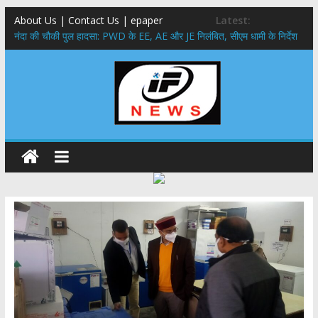
About Us | Contact Us | epaper
Latest:
नंदा की चौकी पुल हादसा: PWD के EE, AE और JE निलंबित, सीएम धामी के निर्देश
पर सख्त कार्रवाई
सरकारी नीतियों में शामिल किए जाएंगे छात्र – छात्राओं के सुझाव ,मुख्यमंत्री युवा
विद्यार्थी मंथन कार्यक्रम में शामिल हुए सीएम पुष्कर सिंह धामी
उत्तराखंड में बढ़ेंगे राजस्व के स्रोत: इको-टूरिज्म, कार्बन क्रेडिट और जड़ी-बूटी आय
पर मुख्य सचिव का जोर
मुख्यमंत्री ने उत्तराखण्ड क्षत्रिय कल्याण समिति की वेबसाइट एवं क्षत्रिय जागरण
स्मारिका का किया विमोचन
मुख्यमंत्री ने हर घर तिरंगा यात्रा कार्यक्रम में किया प्रतिभाग,मुख्यमंत्री ने
प्रदेशवासियों से स्वतंत्रता दिवस पर अपने घरों में तिरंगा फहराने का किया आवाह्न