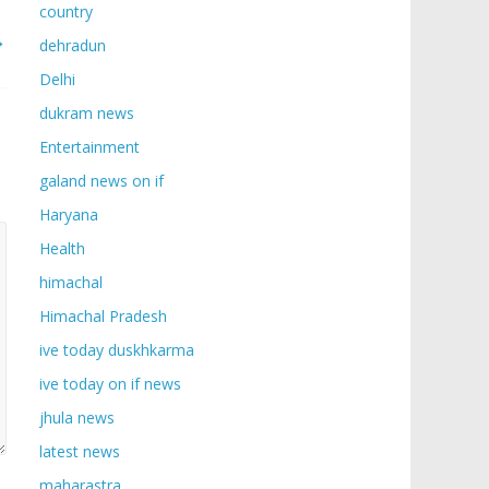
country
→
dehradun
Delhi
dukram news
Entertainment
galand news on if
Haryana
Health
himachal
Himachal Pradesh
ive today duskhkarma
ive today on if news
jhula news
latest news
maharastra