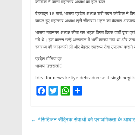
कौशिक ने जाना महानगर अध्यक्ष का हाल चाल
देहरादून 18 मार्च, भाजपा प्रदेश अध्यक्ष श्री मदन कौशिक ने वि
घायल हुए महानगर अध्यक्ष श्री सीताराम भट्ट का कैलाश अस्प
भाजपा महानगर अध्यक्ष सीता राम भट्ट विगत दिवस पार्टी द्वारा प्रदे
गये थे। इस कारण उन्हें अस्पताल में भर्ती कराया गया था और उन
स्वास्थ्य की जानकारी ली और बेहतर स्वास्थ्य सेवा उपलब्ध करान
प्रदेश मीडिया प्र
भाजपा उत्तराखंंंं
Idea for news ke liye dehradun se it singh negi k
F
T
W
S
ac
w
h
h
e
itt
at
ar
b
er
s
e
←
*सिटिजन सेंट्रिक सेवाओं को प्राथमिकता के आधार
o
A