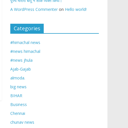
पूज्य मोरारी बापू ने शोक व्यक्त किया।
A WordPress Commenter
on
Hello world!
Categories
#himachal news
#news himachal
#news jhula
Ajab-Gajab
almoda.
big news
BIHAR
Business
Chennai
chunav news