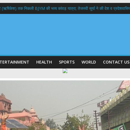
भद्र (ऋषिकेश) तक निकली BJYM की भव्य कांवड़ यात्रा; तेजस्वी सूर्या ने की देश व प्रदेशवासि
ल हादसा: PWD के EE, AE और JE निलंबित, सीएम धामी के निर्देश पर सख्त कार्रवाई
9 लाख 87 हजार17 पेंशन लाभार्थियों को कुल 146 करोड़ 32 लाख की पेंशन राशि का किया भुग
 दिवस पर मुख्यमंत्री धामी ने उत्कृष्ट बुनकरों और हस्तशिल्प कारीगरों को किया सम्मानित
 बड़ा फैसला: पशुपालकों को 60% तक सब्सिडी, गंगा एक्सप्रेसवे का हरिद्वार तक होगा विस्तार
TERTAINMENT
HEALTH
SPORTS
WORLD
CONTACT US