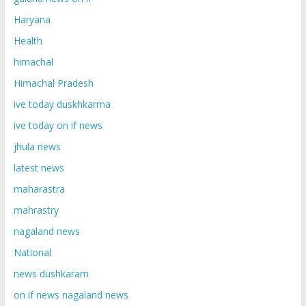
Haryana
Health
himachal
Himachal Pradesh
ive today duskhkarma
ive today on if news
jhula news
latest news
maharastra
mahrastry
nagaland news
National
news dushkaram
on if news nagaland news