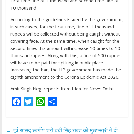
First time fine of 1 thousand and second time fine of
10 thousand
According to the guidelines issued by the government,
in such cases, for the first time, fine of 1 thousand
rupees will be collected without being caught without
covering face. At the same time, when caught for the
second time, this amount will increase 10 times to 10
thousand rupees. Along with this, a fine of 500 rupees
will have to be paid for spitting in public place.
Increasing the ban, the UP government has made the
eighth amendment to the Corona Epidemic Act 2020.
Amit Singh Negi reports from Idea for News Delhi.
F
T
W
S
ac
w
h
h
e
itt
at
ar
b
er
s
e
←
पूर्व सांसद स्वर्गीय श्री बची सिंह रावत को मुख्यमंत्री ने दी