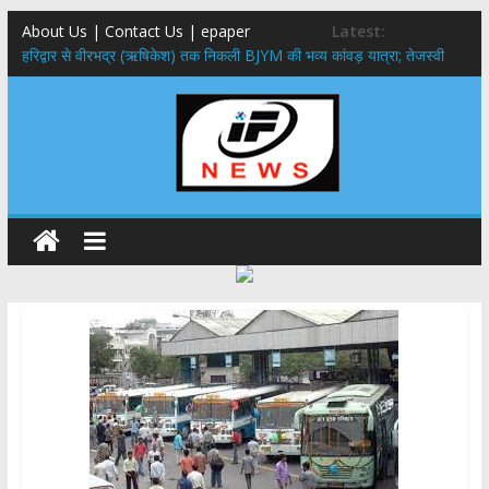
About Us | Contact Us | epaper
Latest:
​हरिद्वार से वीरभद्र (ऋषिकेश) तक निकली BJYM की भव्य कांवड़ यात्रा; तेजस्वी
सूर्या ने की देश व प्रदेशवासियों के कल्याण की कामना
नंदा की चौकी पुल हादसा: PWD के EE, AE और JE निलंबित, सीएम धामी के निर्देश
पर सख्त कार्रवाई
मुख्यमंत्री ने 9 लाख 87 हजार17 पेंशन लाभार्थियों को कुल 146 करोड़ 32 लाख
की पेंशन राशि का किया भुगतान
राष्ट्रीय हथकरघा दिवस पर मुख्यमंत्री धामी ने उत्कृष्ट बुनकरों और हस्तशिल्प
कारीगरों को किया सम्मानित
​धामी कैबिनेट का बड़ा फैसला: पशुपालकों को 60% तक सब्सिडी, गंगा एक्सप्रेसवे का
हरिद्वार तक होगा विस्तार