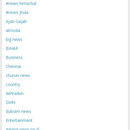
#news himachal
#news jhula
Ajab-Gajab
almoda.
big news
BIHAR
Business
Chennai
chunav news
country
dehradun
Delhi
dukram news
Entertainment
galand news on if