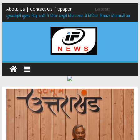
About Us | Contact Us | epaper
Latest:
मुख्यमंत्री पुष्कर सिंह धामी ने किया मसूरी विधानसभा में विभिन्न विकास योजनाओं का
लोकार्पण – शिलान्यास
एमडीडीए बोर्ड बैठक, देहरादून और मसूरी के विकास के लिए 25 बड़े प्रस्तावों को मिली
हरी झंडी
बुजुर्ग-दिव्यांगों के घर जाएंगे बीएलओ, करेंगे नोटिसों का निस्तारण
​देहरादून में 11 अगस्त को लगेगा एक दिवसीय रोजगार मेला, 559 पदों पर होगी भर्ती
पुष्पवर्षा और चरण प्रक्षालन के साथ देवभूमि ने किया शिवभक्त कांवड़ियों का
अभिनंदन,मुख्यमंत्री ने स्वास्थ्य सेवा शिविर का किया शुभारंभ, श्रद्धालुओं को अपने
हाथों से परोसा भोजन