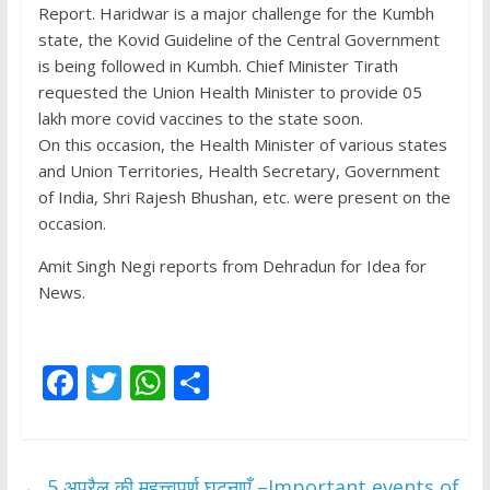
Report. Haridwar is a major challenge for the Kumbh
state, the Kovid Guideline of the Central Government
is being followed in Kumbh. Chief Minister Tirath
requested the Union Health Minister to provide 05
lakh more covid vaccines to the state soon.
On this occasion, the Health Minister of various states
and Union Territories, Health Secretary, Government
of India, Shri Rajesh Bhushan, etc. were present on the
occasion.
Amit Singh Negi reports from Dehradun for Idea for
News.
F
T
W
S
ac
w
h
h
e
itt
at
ar
b
er
s
e
←
5 अप्रैल की महत्त्वपूर्ण घटनाएँ –Important events of