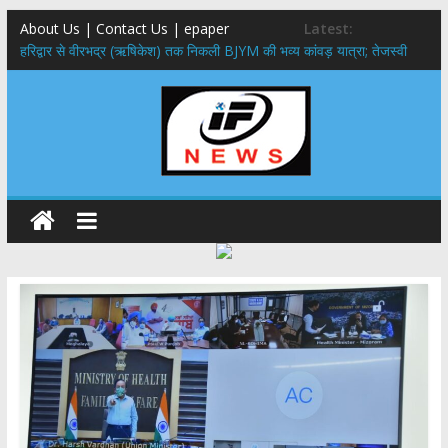
About Us | Contact Us | epaper
Latest:
​हरिद्वार से वीरभद्र (ऋषिकेश) तक निकली BJYM की भव्य कांवड़ यात्रा; तेजस्वी
सूर्या ने की देश व प्रदेशवासियों के कल्याण की कामना
नंदा की चौकी पुल हादसा: PWD के EE, AE और JE निलंबित, सीएम धामी के निर्देश
पर सख्त कार्रवाई
मुख्यमंत्री ने 9 लाख 87 हजार17 पेंशन लाभार्थियों को कुल 146 करोड़ 32 लाख
की पेंशन राशि का किया भुगतान
राष्ट्रीय हथकरघा दिवस पर मुख्यमंत्री धामी ने उत्कृष्ट बुनकरों और हस्तशिल्प
कारीगरों को किया सम्मानित
​धामी कैबिनेट का बड़ा फैसला: पशुपालकों को 60% तक सब्सिडी, गंगा एक्सप्रेसवे का
हरिद्वार तक होगा विस्तार