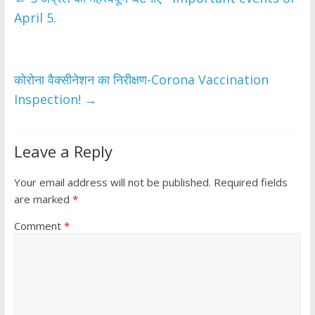
o
A
April 5.
o
p
k
p
कोरोना वैक्सीनेशन का निरीक्षण-Corona Vaccination
Inspection!
→
Leave a Reply
Your email address will not be published.
Required fields
are marked
*
Comment
*