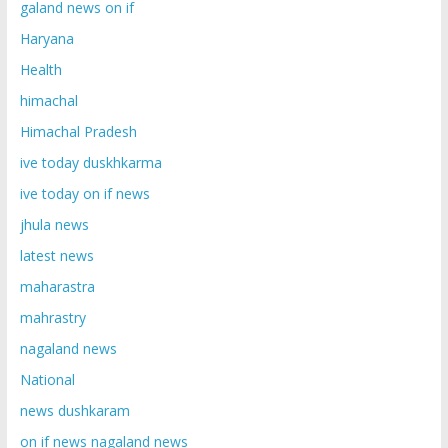
galand news on if
Haryana
Health
himachal
Himachal Pradesh
ive today duskhkarma
ive today on if news
jhula news
latest news
maharastra
mahrastry
nagaland news
National
news dushkaram
on if news nagaland news