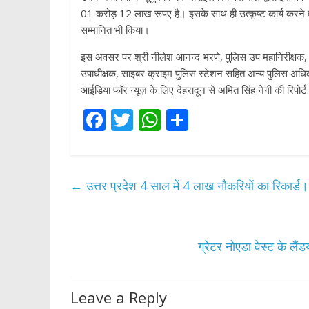
01 करोड़ 12 लाख रूपए है। इसके साथ ही उत्कृष्ट कार्य करने वा
सम्मानित भी किया।
इस अवसर पर श्री नीलेश आनन्द भरणे, पुलिस उप महानिरीक्षक, 
उपाधीक्षक, साइबर क्राइम पुलिस स्टेशन सहित अन्य पुलिस अधि
आईडिया फॉर न्यूज़ के लिए देहरादून से अमित सिंह नेगी की रिपोर्ट.
F
T
W
S
ac
w
h
h
e
itt
at
ar
b
er
s
e
←
उत्तर प्रदेश 4 साल में 4 लाख नौकरियों का रिकार्ड।
o
A
o
p
k
p
ग्रेटर नोएडा वेस्ट के लै
Leave a Reply