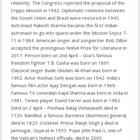
relativity. The Congress rejected the proposal of the
Cripps Mission in 1942. Diplomatic relations between
the Soviet Union and Brazil were restored in 1945.
Astronaut Rakesh Sharma became the first Indian
astronaut to go into space under the Mission Soyuz T-
11 in 1984. American singer and songwriter Bob Dillon
accepted the prestigious Nobel Prize for Literature in
2017. Person born on 2nd April – Goa’s famous
freedom fighter T.B. Cunha was born on 1891.
Classical singer Bade Ghulam Ali Khan was born in
1902. Actor Roshan Seth was born on 1942. India’s
famous film actor Ajay Devgan was born in 1969.
Famous TV comedian Kapil Sharma was born in India in
1981. Tennis player David Farrer was born in 1982.
Died on 2 April – Peshwa Balaji Vishwanath died in
1720. Bandhul, a famous Burmese (Burmese) general,
died in 1825. Cricketer Prince Ranjit Singh ji died in
Jamnagar, Gujarat in 1933. Pope John Paul II, one of
the Vatican’s highest officials, died in 2005.