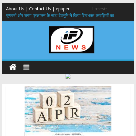
About Us | Contact Us | epaper
Latest:
पुष्पवर्षा और चरण प्रक्षालन के साथ देवभूमि ने किया शिवभक्त कांवड़ियों का
अभिनंदन,मुख्यमंत्री ने स्वास्थ्य सेवा शिविर का किया शुभारंभ, श्रद्धालुओं को अपने
हाथों से परोसा भोजन
मुख्यमंत्री से महानिदेशक एनसीसी ने की शिष्टाचार भेंट,उत्तराखण्ड में एनसीसी के
विस्तार एवं आधुनिक आधारभूत संरचना के विकास पर हुई महत्वपूर्ण चर्चा
एमडीडीए बोर्ड बैठक, देहरादून और मसूरी के विकास के लिए 25 बड़े प्रस्तावों को मिली
हरी झंडी
बुजुर्ग-दिव्यांगों के घर जाएंगे बीएलओ, करेंगे नोटिसों का निस्तारण
​देहरादून में 11 अगस्त को लगेगा एक दिवसीय रोजगार मेला, 559 पदों पर होगी भर्ती