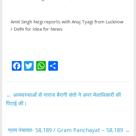
Amit Singh Negi reports with Anuj Tyagi from Lucknow
/ Delhi for Idea for News
F
T
W
S
ac
w
h
h
e
itt
at
ar
b
er
s
e
←
अव्यवस्थाओं से नाराज बैरागी संतो ने अपर मेलाधिकारी की
o
A
पिटाई की।
o
p
k
p
ग्राम पंचायत- 58,189 / Gram Panchayat – 58,189
→