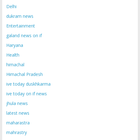
Delhi
dukram news
Entertainment
galand news on if
Haryana
Health
himachal
Himachal Pradesh
ive today duskhkarma
ive today on if news
jhula news
latest news
maharastra
mahrastry