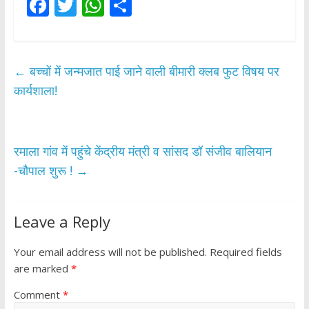
F
T
W
S
ac
w
h
h
e
itt
at
ar
b
er
s
e
←
बच्चों में जन्मजात पाई जाने वाली बीमारी क्लब फुट विषय पर
o
A
कार्यशाला!
o
p
k
p
रमाला गांव में पहुंचे केंद्रीय मंत्री व सांसद डॉ संजीव बालियान
-चौपाल शुरू !
→
Leave a Reply
Your email address will not be published.
Required fields
are marked
*
Comment
*