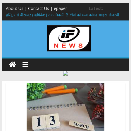
About Us | Contact Us | epaper
Latest:
​हरिद्वार से वीरभद्र (ऋषिकेश) तक निकली BJYM की भव्य कांवड़ यात्रा; तेजस्वी
सूर्या ने की देश व प्रदेशवासियों के कल्याण की कामना
नंदा की चौकी पुल हादसा: PWD के EE, AE और JE निलंबित, सीएम धामी के निर्देश
पर सख्त कार्रवाई
मुख्यमंत्री ने 9 लाख 87 हजार17 पेंशन लाभार्थियों को कुल 146 करोड़ 32 लाख
की पेंशन राशि का किया भुगतान
राष्ट्रीय हथकरघा दिवस पर मुख्यमंत्री धामी ने उत्कृष्ट बुनकरों और हस्तशिल्प
कारीगरों को किया सम्मानित
​धामी कैबिनेट का बड़ा फैसला: पशुपालकों को 60% तक सब्सिडी, गंगा एक्सप्रेसवे का
हरिद्वार तक होगा विस्तार