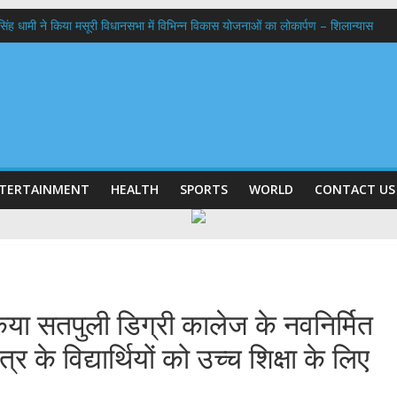
कर सिंह धामी ने किया मसूरी विधानसभा में विभिन्न विकास योजनाओं का लोकार्पण – शिलान्यास
ठक, देहरादून और मसूरी के विकास के लिए 25 बड़े प्रस्तावों को मिली हरी झंडी
 के घर जाएंगे बीएलओ, करेंगे नोटिसों का निस्तारण
 अगस्त को लगेगा एक दिवसीय रोजगार मेला, 559 पदों पर होगी भर्ती
 प्रक्षालन के साथ देवभूमि ने किया शिवभक्त कांवड़ियों का अभिनंदन,मुख्यमंत्री ने स्वास्थ्य से
TERTAINMENT
HEALTH
SPORTS
WORLD
CONTACT US
 किया सतपुली डिग्री कालेज के नवनिर्मित
र के विद्यार्थियों को उच्च शिक्षा के लिए