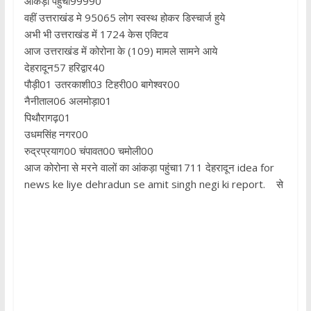
आंकड़ा पहुंचा99990
वहीं उत्तराखंड मे 95065 लोग स्वस्थ होकर डिस्चार्ज हुये
अभी भी उत्तराखंड में 1724 केस एक्टिव
आज उत्तराखंड में कोरोना के (109) मामले सामने आये
देहरादून57 हरिद्वार40
पौड़ी01 उतरकाशी03 टिहरी00 बागेश्वर00
नैनीताल06 अलमोड़ा01
पिथौरागढ़01
उधमसिंह नगर00
रुद्रप्रयाग00 चंपावत00 चमोली00
आज कोरोना से मरने वालों का आंकड़ा पहुंचा1711 देहरादून idea for
news ke liye dehradun se amit singh negi ki report. से