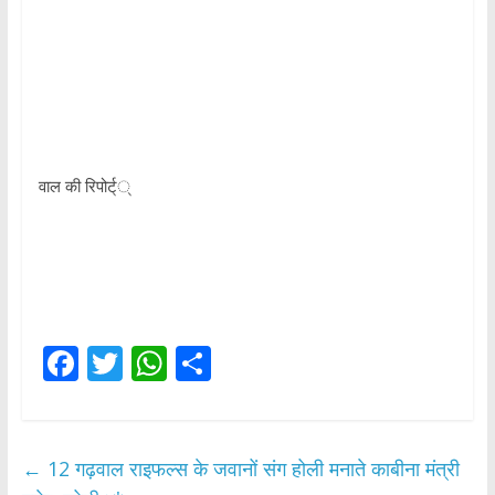
वाल की रिपोर्ट््
F
T
W
S
ac
w
h
h
e
itt
at
ar
b
er
s
e
←
12 गढ़वाल राइफल्स के जवानों संग होली मनाते काबीना मंत्री