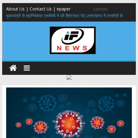
About Us | Contact Us | epaper
Latest:
मुख्यमंत्री से महानिदेशक एनसीसी ने की शिष्टाचार भेंट,उत्तराखण्ड में एनसीसी के
विस्तार एवं आधुनिक आधारभूत संरचना के विकास पर हुई महत्वपूर्ण चर्चा
​धामी कैबिनेट का बड़ा फैसला: पशुपालकों को 60% तक सब्सिडी, गंगा एक्सप्रेसवे का
हरिद्वार तक होगा विस्तार
​हरिद्वार से वीरभद्र (ऋषिकेश) तक निकली BJYM की भव्य कांवड़ यात्रा; तेजस्वी
सूर्या ने की देश व प्रदेशवासियों के कल्याण की कामना
24×7 अलर्ट मोड में रहें अधिकारी-मुख्य सचिव मानसून-एसईओसी से मुख्य सचिव ने
की विस्तृत समीक्षा कहा-बंद सड़कों को शीघ्र खोला जाए, लोगों को न हो दिक्कत
459 करोड़ से एचएनबी गढ़वाल विश्वविद्यालय में अनुसंधान संरचना होगी सुदृढ,उच्च
शिक्षा मंत्री धन सिंह रावत ने नवनियुक्त केन्द्रीय शिक्षा मंत्री से की मुलाकात