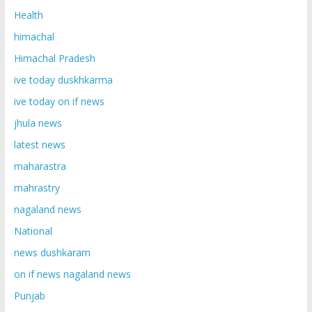
Health
himachal
Himachal Pradesh
ive today duskhkarma
ive today on if news
jhula news
latest news
maharastra
mahrastry
nagaland news
National
news dushkaram
on if news nagaland news
Punjab