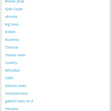
#news jhula
Ajab-Gajab
almoda.
big news
BIHAR
Business
Chennai
chunav news
country
dehradun
Delhi
dukram news
Entertainment
galand news on if
Haryana