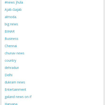
#news jhula
Ajab-Gajab
almoda.
big news
BIHAR
Business
Chennai
chunav news
country
dehradun
Delhi
dukram news
Entertainment
galand news on if
Haryana