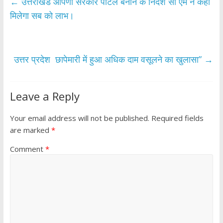
b
er
s
e
←
उत्तराखंड आपणी सरकार पोर्टल बनाने के निर्देश सी एम ने कहा
o
A
मिलेगा सब को लाभ।
o
p
k
p
उत्तर प्रदेश छापेमारी में हुआ अधिक दाम वसूलने का खुलासा”
→
Leave a Reply
Your email address will not be published.
Required fields
are marked
*
Comment
*