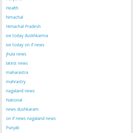
Health
himachal
Himachal Pradesh
ive today duskhkarma
ive today on if news
jhula news
latest news
maharastra
mahrastry
nagaland news
National
news dushkaram
on if news nagaland news
Punjab