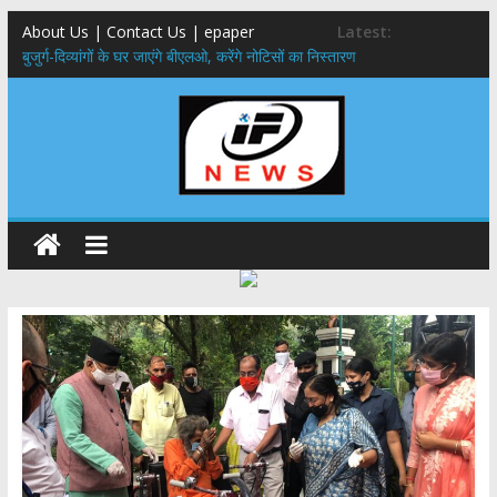
About Us | Contact Us | epaper
Latest:
बुजुर्ग-दिव्यांगों के घर जाएंगे बीएलओ, करेंगे नोटिसों का निस्तारण
24×7 अलर्ट मोड में रहें अधिकारी-मुख्य सचिव मानसून-एसईओसी से मुख्य सचिव ने
की विस्तृत समीक्षा कहा-बंद सड़कों को शीघ्र खोला जाए, लोगों को न हो दिक्कत
459 करोड़ से एचएनबी गढ़वाल विश्वविद्यालय में अनुसंधान संरचना होगी सुदृढ,उच्च
शिक्षा मंत्री धन सिंह रावत ने नवनियुक्त केन्द्रीय शिक्षा मंत्री से की मुलाकात
मुख्यमंत्री से महानिदेशक एनसीसी ने की शिष्टाचार भेंट,उत्तराखण्ड में एनसीसी के
विस्तार एवं आधुनिक आधारभूत संरचना के विकास पर हुई महत्वपूर्ण चर्चा
एमडीडीए बोर्ड बैठक, देहरादून और मसूरी के विकास के लिए 25 बड़े प्रस्तावों को मिली
हरी झंडी