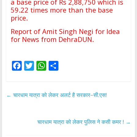
a base price of Rs 2,88,750 which is
59.22 times more than the base
price.
Report of Amit Singh Negi for Idea
for News from DehraDUN.
F
T
W
S
ac
w
h
h
e
itt
at
ar
b
er
s
e
←
चारधाम यात्रा को लेकर अलर्ट है सरकार–सी.एस!
o
A
o
p
k
p
चारधाम यात्रा को लेकर पुलिस ने कसी कमर !
→