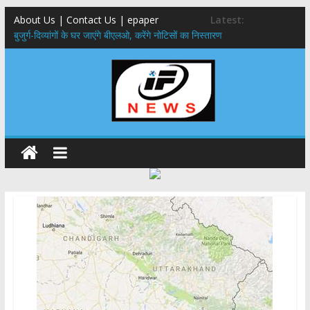
About Us | Contact Us | epaper
Latest:
बुजुर्ग-दिव्यांगों के घर जाएंगे बीएलओ, करेंगे नोटिसों का निस्तारण
24×7 अलर्ट मोड में रहें अधिकारी-मुख्य सचिव मानसून-एसईओसी से मुख्य सचिव ने
की विस्तृत समीक्षा कहा-बंद सड़कों को शीघ्र खोला जाए, लोगों को न हो दिक्कत
459 करोड़ से एचएनबी गढ़वाल विश्वविद्यालय में अनुसंधान संरचना होगी सुदृढ,उच्च
शिक्षा मंत्री धन सिंह रावत ने नवनियुक्त केन्द्रीय शिक्षा मंत्री से की मुलाकात
मुख्यमंत्री से महानिदेशक एनसीसी ने की शिष्टाचार भेंट,उत्तराखण्ड में एनसीसी के
विस्तार एवं आधुनिक आधारभूत संरचना के विकास पर हुई महत्वपूर्ण चर्चा
एमडीडीए बोर्ड बैठक, देहरादून और मसूरी के विकास के लिए 25 बड़े प्रस्तावों को मिली
हरी झंडी