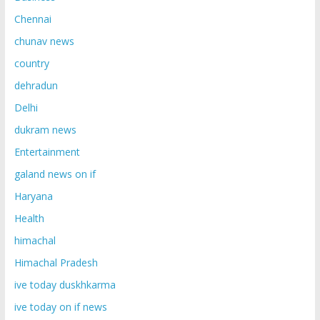
Chennai
chunav news
country
dehradun
Delhi
dukram news
Entertainment
galand news on if
Haryana
Health
himachal
Himachal Pradesh
ive today duskhkarma
ive today on if news