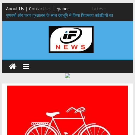
About Us | Contact Us | epaper
Latest:
पुष्पवर्षा और चरण प्रक्षालन के साथ देवभूमि ने किया शिवभक्त कांवड़ियों का
अभिनंदन,मुख्यमंत्री ने स्वास्थ्य सेवा शिविर का किया शुभारंभ, श्रद्धालुओं को अपने
हाथों से परोसा भोजन
मुख्यमंत्री से महानिदेशक एनसीसी ने की शिष्टाचार भेंट,उत्तराखण्ड में एनसीसी के
विस्तार एवं आधुनिक आधारभूत संरचना के विकास पर हुई महत्वपूर्ण चर्चा
एमडीडीए बोर्ड बैठक, देहरादून और मसूरी के विकास के लिए 25 बड़े प्रस्तावों को मिली
हरी झंडी
बुजुर्ग-दिव्यांगों के घर जाएंगे बीएलओ, करेंगे नोटिसों का निस्तारण
​देहरादून में 11 अगस्त को लगेगा एक दिवसीय रोजगार मेला, 559 पदों पर होगी भर्ती