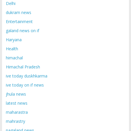
Delhi
dukram news
Entertainment
galand news on if
Haryana
Health
himachal
Himachal Pradesh
ive today duskhkarma
ive today on if news
jhula news
latest news
maharastra
mahrastry
nagaland news