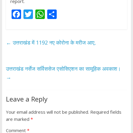
report.
F
T
W
S
ac
w
h
h
e
itt
at
ar
b
er
s
e
←
उत्तराखंड में 1192 नए कोरोना के मरीज आए,
o
A
o
p
k
p
उत्तराखंड नर्सेज सर्विससेज एसोसिएशन का सामूहिक अवकाश।
→
Leave a Reply
Your email address will not be published.
Required fields
are marked
*
Comment
*