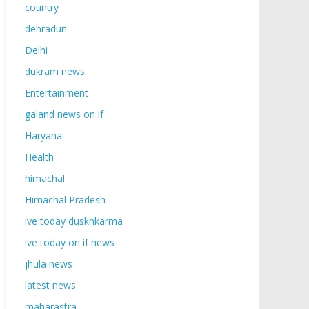
country
dehradun
Delhi
dukram news
Entertainment
galand news on if
Haryana
Health
himachal
Himachal Pradesh
ive today duskhkarma
ive today on if news
jhula news
latest news
maharastra