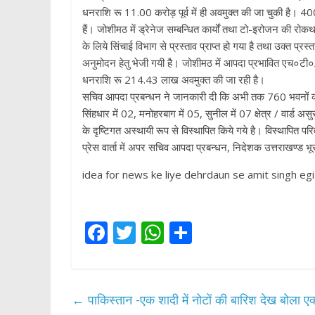
धनराशि रू 11.00 करोड़ पूर्व में ही अवमुक्त की जा चुकी है। 40
हैं। जोशीमठ में ड्रेनेज सम्बन्धित कार्यों तथा टो-इरोजन की रोकथा
के लिये सिंचाई विभाग से प्रस्ताव प्राप्त हो गया है तथा उक्त प्रस
अनुमोदन हेतु भेजी गयी है। जोशीमठ में आपदा प्रभावित एच०टी०/एल
धनराशि रू 214.43 लाख अवमुक्त की जा रही है।
सचिव आपदा प्रबन्धन ने जानकारी दी कि अभी तक 760 भवनों की संख्
सिंहधार में 02, मनोहरबाग में 05, सुनील में 07 क्षेत्र / वार्ड अस
के दृष्टिगत अस्थायी रूप से विस्थापित किये गये है। विस्थापित पर
प्रेस वार्ता में अपर सचिव आपदा प्रबन्धन, निदेशक उत्तराखण्ड 
idea for news ke liye dehrdaun se amit singh egi
F
T
W
S
ac
w
h
h
e
itt
at
ar
b
er
s
e
←
पाकिस्तान -एक शादी में नोटों की बारिश देख बोला एक्‍