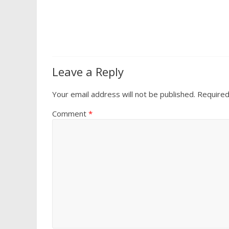
o
A
o
p
k
p
Leave a Reply
Your email address will not be published.
Required
Comment
*