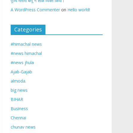
पूज्य मोरारी बापू ने शोक व्यक्त किया।
A WordPress Commenter
on
Hello world!
Categories
#himachal news
#news himachal
#news jhula
Ajab-Gajab
almoda.
big news
BIHAR
Business
Chennai
chunav news