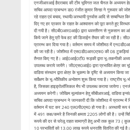
एनजीआरआई हैदराबाद की टीम भूमिगत जल चैनल के अध्ययन हेतु
सचिव आपदा प्रबन्धन डा0 रंजीत कुमार सिन्हा ने गुरूवार को जोशीमठ
रहे राहत एवं बचाव, स्थायी/अस्थायी पुनर्वास आदि से सम्बन्धित किय
दिए गए हर प्रकार के राहत के आश्वासन को पूरा करते हुए विस्था
दी गयी है। सी0बी0आर0आई0 द्वारा धवस्तीरण से नुकसान का आंक
किये जाने हेतु प्री फेब हट की डिजाईन तैयार की जा रही है। स
प्रारम्भ कर दिया गया है। वर्तमान समय में जोशीमठ में एन0डी0
की जा रही है। जोशीमठ में एस0डी0आर0एफ0 की 08 टुकड़ियां तैन
तैनात किए गए है। आई0आई0टी0 रूड़की द्वारा भू-तकनीकी अध्ययन
उपलब्ध कराये जायेंगे। जी0एस0आई0 द्वारा प्रभावित क्षेत्र का भूमि
वाडिया संस्थान द्वारा क्षेत्र के भूकम्प के दृष्टि से अध्ययन कि
सर्वेक्षण के भू-भौतिकीय अन्वेशण शुरू किया गया है। राष्ट्रीय भू
है, जिसका हाइड्रोलाॅजिकल मैप भी उपलब्ध कराया जायेगा। ए
अध्ययन करेगी। जोखिम मूल्यांकन हेतु सीबीआरआई, वाडिया 
सचिव आपदा प्रबन्धन ने जानकारी दी कि जोशीमठ में प्रारम्भ 
वर्तमान में घट कर 240 एल0पी0एम0 हो गया है। अस्थायी रूप स
में 491 कक्ष/कमरे है जिनकी क्षमता 2205 लोगों की है। उन्हें च
रूपये की दर से घरेलू राहत सामाग्री हेतु अभी तक कुल 73 ( कुल 3.
10 प्रभावितों को 13.00 लाख रूपये धनराशि वितरित की गई है। स