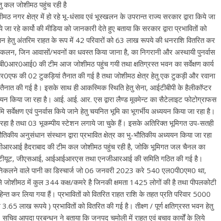
 कल जोशीमठ पहुंच रही है
 नगर क्षेत्र में हो रहे भू-धंसाव एवं भूस्खलन के उपरान्त राज्य सरकार द्वारा किये जा
े जा रहे कार्यो की मीडिया को जानकारी देते हुए बताया कि सरकार द्वारा प्रभावितों को
पन हेतु अंतरिम राहत के रूप में 42 परिवारों को 63 लाख रूपये की धनराशि वितरित कर
लन, जिन आवासों/भवनों का धवस्त किया जाना है, का निगरानी और अस्थायी पुनर्वास
ी0बी0आर0आई0 की टीम आज जोशीमठ पहुंच गयी तथा क्षतिग्रस्त भवन का सर्वेक्षण कार्य
आर0एफ की 02 टुकड़ियां तैनात की गई है तथा जोशीमठ क्षेत्र हेतु एक टुकड़ी और रवाना
ात की गई है। इसके साथ ही आकस्मिक स्थिति हेतु सेना, आईटीबीपी के हैलीकाॅप्टर
 किया जा रहा है। आई. आई. आर. एस द्वारा लैण्ड मूवमेन्ट का सैटेलाइट फोटोग्राफस
 सर्वेक्षण एवं पुनर्वास किये जाने हेतु चयनित भूमि का भूगर्भीय अध्ययन किया जा रहा है।
या जा रहा है तथा 03 भूकम्पीय स्टेशन लगाये जा चुके हैं। इसके अतिरिक्त भूमिगत उप-सतही
-भौतिकीय अनुसंधान संस्थान द्वारा प्रभावित क्षेत्र का भु-भौतिकीय अध्ययन किया जा रहा
नजीआरआई हैदराबाद की टीम कल जोशीमठ पहुंच रही है, जोकि भूमिगत जल चैनल का
इन्संटीयूट, जीएसआई, आईआईआरएस तथा एनजीआरआई की समिति गठित की गई है।
में निकलने वाले पानी का डिस्चार्ज जो 06 जनवरी 2023 करे 540 एल0पी0एम0 था,
े जोशीमठ में कुल 344 कक्ष/कमरे है जिनकी क्षमता 1425 लोगों की है तथा पीपलकोटी
िहिन्त कर लिया गया हैं। प्रभावितों को वितरित राहत राशि के तहत प्रति परिवार 5000
65 लाख रूपये ) प्रभावितों को वितरित की गई है। तीक्ष्ण / पूर्ण क्षतिग्रस्त भवन हेतु
चिव आपदा प्रबन्धन ने बताया कि जनपद चमोली में राहत एवं बचाव कार्यों के लिये