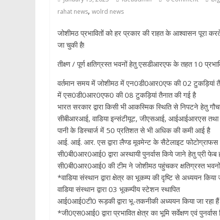
,
rahat news
wolrd news
जोशीमठ प्रभावितों को हर प्रकार की राहत के आश्वासन पूरा कर
जा चुकी है!
तीक्ष्ण / पूर्ण क्षतिग्रस्त भवनों हेतु एसडीआरएफ के तहत 10 प्
वर्तमान समय में जोशीमठ में एन0डी0आर0एफ की 02 टुकड़ियां तैन
में एस0डी0आर0एफ0 की 08 टुकड़ियां तैनात की गई है
भारत सरकार द्वारा किसी भी आकस्मिक स्थिति से निपटने हेतु गौचर 
सीबीआरआई, वाडिया इन्संटीयूट, जीएसआई, आईआईआरएस तथा एन
पानी के डिस्चार्ज में 50 प्रतिशत से भी अधिक की कमी आई है
आई. आई. आर. एस द्वारा लैण्ड मूवमेन्ट के सैटेलाइट फोटोग्राफस 
सी0बी0आर0आई0 द्वारा अस्थायी पुनर्वास किये जाने हेतु प्री फेब
सी0बी0आर0आई0 की टीम ने जोशीमठ पहुंचकर क्षतिग्रस्त भवनों का स
*वाडिया संस्थान द्वारा क्षेत्र का भूकम्प की दृष्टि से अध्ययन किया 
वाडिया संस्थान द्वारा 03 भूकम्पीय स्टेशन स्थापित
आई0आई0टी0 रूड़की द्वारा भू-तकनीकी अध्ययन किया जा रहा हैं
*जी0एस0आई0 द्वारा प्रभावित क्षेत्र का भूमि सर्वेक्षण एवं पुनर्वा