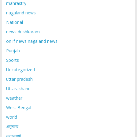
mahrastry
nagaland news
National
news dushkaram
on if news nagaland news
Punjab
Sports
Uncategorized
uttar pradesh
Uttarakhand
weather
West Bengal
world
अमृतसर
उत्तरकाशी