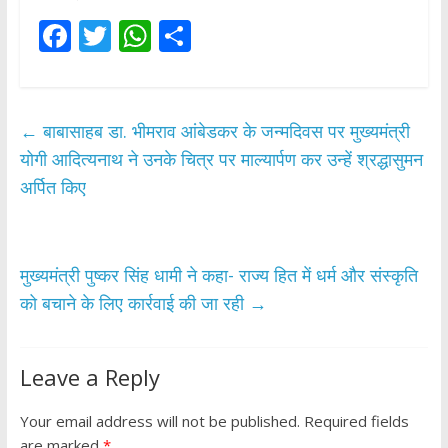
F
T
W
S
ac
w
h
h
e
itt
at
ar
b
er
s
e
←
बाबासाहब डा. भीमराव आंबेडकर के जन्मदिवस पर मुख्यमंत्री
o
A
योगी आदित्यनाथ ने उनके चित्र पर माल्यार्पण कर उन्हें श्रद्धासुमन
o
p
अर्पित किए
k
p
मुख्यमंत्री पुष्कर सिंह धामी ने कहा- राज्य हित में धर्म और संस्कृति
को बचाने के लिए कार्रवाई की जा रही
→
Leave a Reply
Your email address will not be published.
Required fields
are marked
*