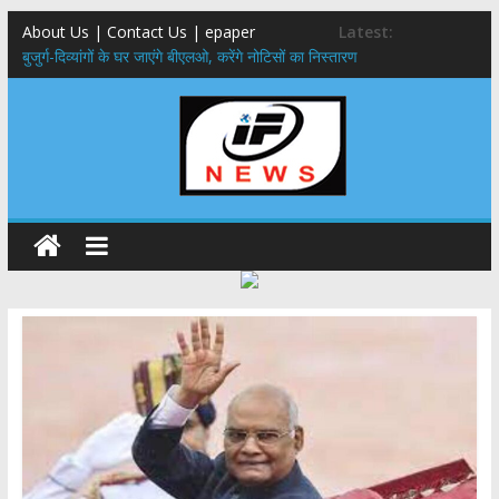
About Us | Contact Us | epaper
Latest:
बुजुर्ग-दिव्यांगों के घर जाएंगे बीएलओ, करेंगे नोटिसों का निस्तारण
24×7 अलर्ट मोड में रहें अधिकारी-मुख्य सचिव मानसून-एसईओसी से मुख्य सचिव ने
की विस्तृत समीक्षा कहा-बंद सड़कों को शीघ्र खोला जाए, लोगों को न हो दिक्कत
459 करोड़ से एचएनबी गढ़वाल विश्वविद्यालय में अनुसंधान संरचना होगी सुदृढ,उच्च
शिक्षा मंत्री धन सिंह रावत ने नवनियुक्त केन्द्रीय शिक्षा मंत्री से की मुलाकात
मुख्यमंत्री से महानिदेशक एनसीसी ने की शिष्टाचार भेंट,उत्तराखण्ड में एनसीसी के
विस्तार एवं आधुनिक आधारभूत संरचना के विकास पर हुई महत्वपूर्ण चर्चा
एमडीडीए बोर्ड बैठक, देहरादून और मसूरी के विकास के लिए 25 बड़े प्रस्तावों को मिली
हरी झंडी