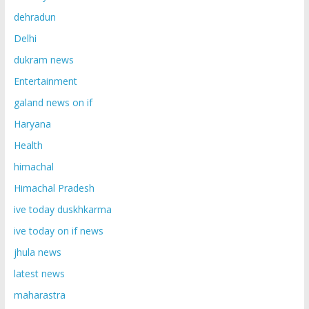
dehradun
Delhi
dukram news
Entertainment
galand news on if
Haryana
Health
himachal
Himachal Pradesh
ive today duskhkarma
ive today on if news
jhula news
latest news
maharastra