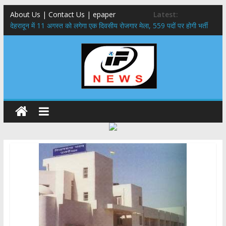
About Us | Contact Us | epaper
Latest:
​देहरादून में 11 अगस्त को लगेगा एक दिवसीय रोजगार मेला, 559 पदों पर होगी भर्ती
459 करोड़ से एचएनबी गढ़वाल विश्वविद्यालय में अनुसंधान संरचना होगी सुदृढ,उच्च
शिक्षा मंत्री धन सिंह रावत ने नवनियुक्त केन्द्रीय शिक्षा मंत्री से की मुलाकात
मुख्यमंत्री से महानिदेशक एनसीसी ने की शिष्टाचार भेंट,उत्तराखण्ड में एनसीसी के
विस्तार एवं आधुनिक आधारभूत संरचना के विकास पर हुई महत्वपूर्ण चर्चा
एमडीडीए बोर्ड बैठक, देहरादून और मसूरी के विकास के लिए 25 बड़े प्रस्तावों को मिली
हरी झंडी
बुजुर्ग-दिव्यांगों के घर जाएंगे बीएलओ, करेंगे नोटिसों का निस्तारण