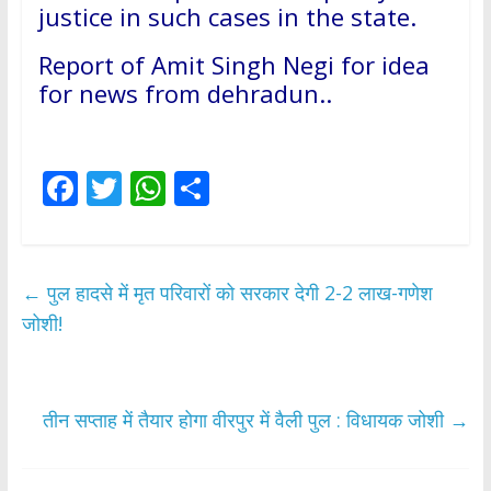
justice in such cases in the state.
Report of Amit Singh Negi for idea
for news from dehradun..
F
T
W
S
ac
w
h
h
e
itt
at
ar
b
er
s
e
←
पुल हादसे में मृत परिवारों को सरकार देगी 2-2 लाख-गणेश
o
A
जोशी!
o
p
k
p
तीन सप्ताह में तैयार होगा वीरपुर में वैली पुल : विधायक जोशी
→