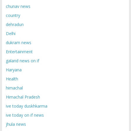
chunav news
country
dehradun
Delhi
dukram news
Entertainment
galand news on if
Haryana
Health
himachal
Himachal Pradesh
ive today duskhkarma
ive today on if news
jhula news