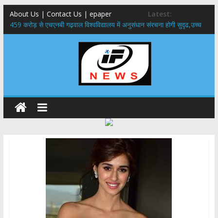
About Us | Contact Us | epaper
Latest:
459 करोड़ से एचएनबी गढ़वाल विश्वविद्यालय में अनुसंधान संरचना होगी सुदृढ,उच्च
शिक्षा मंत्री धन सिंह रावत ने नवनियुक्त केन्द्रीय शिक्षा मंत्री से की मुलाकात
राष्ट्रीय हथकरघा दिवस पर मुख्यमंत्री धामी ने उत्कृष्ट बुनकरों और हस्तशिल्प
कारीगरों को किया सम्मानित
​धामी कैबिनेट का बड़ा फैसला: पशुपालकों को 60% तक सब्सिडी, गंगा एक्सप्रेसवे का
हरिद्वार तक होगा विस्तार
​हरिद्वार से वीरभद्र (ऋषिकेश) तक निकली BJYM की भव्य कांवड़ यात्रा; तेजस्वी
सूर्या ने की देश व प्रदेशवासियों के कल्याण की कामना
24×7 अलर्ट मोड में रहें अधिकारी-मुख्य सचिव मानसून-एसईओसी से मुख्य सचिव ने
की विस्तृत समीक्षा कहा-बंद सड़कों को शीघ्र खोला जाए, लोगों को न हो दिक्कत