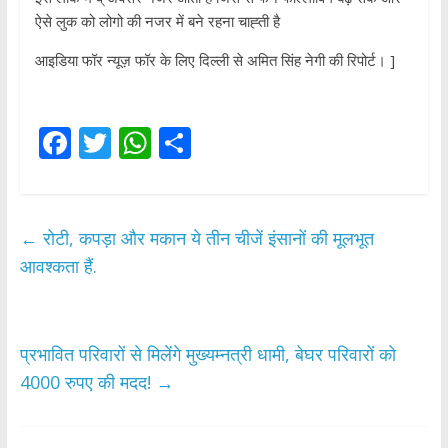
ऐसे लुक को लोगो की नजर में बने रहना चाह्ती है
आइडिया फॉर न्यूज़ फॉर के लिए दिल्ली से अमित सिंह नेगी की रिपोर्ट। ]
F
T
W
S
ac
w
h
h
e
itt
at
ar
b
er
s
e
←
रोटी, कपड़ा और मकान ये तीन चीजें इंसानों की मूलभूत
o
A
आवश्कता हैं.
o
p
k
p
प्रभावित परिवारों से मिलेंगे मुख्यम्नत्री धामी, बेघर परिवारों को
4000 रुपए की मदद!
→